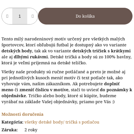
Do košíka
Tento milý narodeninový motív určený pre všetkých malých
športovcov, ktorí obľubujú futbal je dostupný ako vo variante
detských body
, tak ak vo variante
detských tričiek
s krátkymi
ale aj
dlhými rukávmi
. Detské tričká a body sú zo 100% bavlny,
ktorá je veľmi príjemná na detské telíčko.
Všetky naše produkty sú ručne potláčané a preto je možné aj
pri jednotlivých kusoch meniť motív či text potlače tak, ako
vyhovuje vám, našim zákazníkom. Ak potrebujete
doplniť
meno
či
zmeniť číslicu v motíve
, stačí to uviesť
do poznámky k
objednávke
. Tričko alebo body, ktoré si kúpite, budeme
vyrábať na základe Vašej objednávky, priamo pre Vás :)
Možnosti doručenia
Kategória
:
všetky detské body/ tričká s potlačou
Záruka
:
2 roky