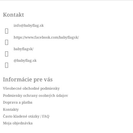
Z
á
Kontakt
p
ä
info
@
babyflag.sk
t
i
https://www.facebook.com/babyflagsk/
e
babyflagsk/
@babyflag.sk
Informácie pre vás
Všeobecné obchodné podmienky
Podmienky ochrany osobných údajov
Doprava a platba
Kontakty
Často kladené otázky / FAQ
Moja objednávka