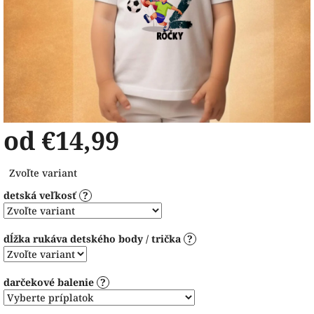
od
€14,99
Jednotková
Zvoľte variant
cena:
detská veľkosť
?
dĺžka rukáva detského body / trička
?
darčekové balenie
?