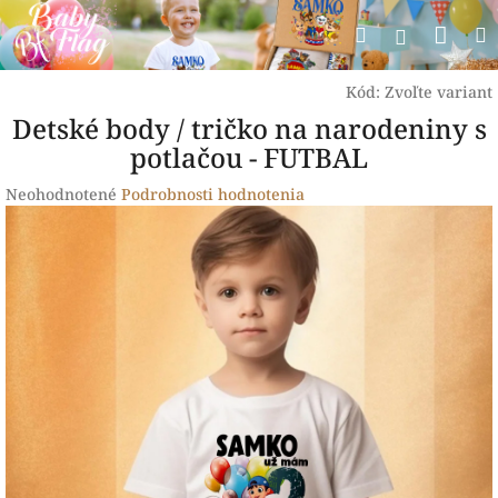
Prejsť
Nák
Hľadať
na
Prihlásen
obsah
koší
Kód:
Zvoľte variant
Detské body / tričko na narodeniny s
potlačou - FUTBAL
Priemerné
Neohodnotené
Podrobnosti hodnotenia
hodnotenie
produktu
je
0,0
z
5
hviezdičiek.