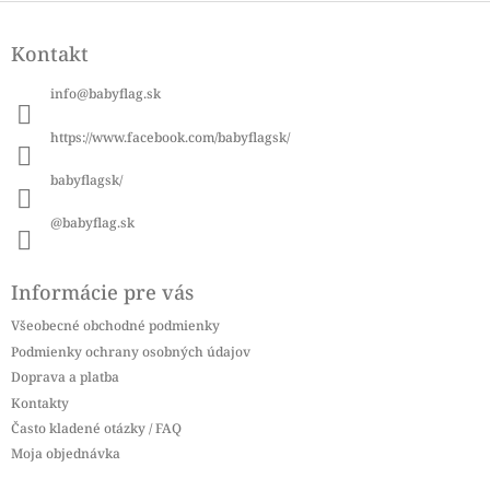
Z
á
Kontakt
p
ä
info
@
babyflag.sk
t
i
https://www.facebook.com/babyflagsk/
e
babyflagsk/
@babyflag.sk
Informácie pre vás
Všeobecné obchodné podmienky
Podmienky ochrany osobných údajov
Doprava a platba
Kontakty
Často kladené otázky / FAQ
Moja objednávka