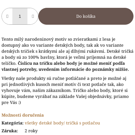
Do košíka
Tento milý narodeninový motív so zvieratkami z lesa je
dostupný ako vo variante detských body, tak ak vo variante
detských tričiek s krátkymi ale aj dlhými rukávmi. Detské tričká
a body sú zo 100% bavlny, ktorá je veľmi príjemná na detské
telíčko.
Číslicu na tričku alebo body je možné meniť podľa
vlastnej potreby, uvedením informácie do poznámky nižšie.
Všetky naše produkty sú ručne potláčané a preto je možné aj
pri jednotlivých kusoch meniť motív či text potlače tak, ako
vyhovuje vám, našim zákazníkom. Tričko alebo body, ktoré si
kúpite, budeme vyrábať na základe Vašej objednávky, priamo
pre Vás :)
Možnosti doručenia
Kategória
:
všetky detské body/ tričká s potlačou
Záruka
:
2 roky