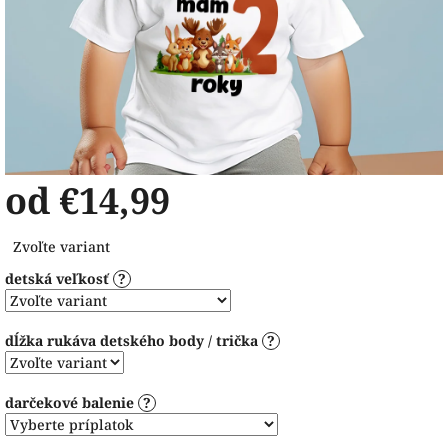
od
€14,99
Jednotková
Zvoľte variant
cena:
detská veľkosť
?
dĺžka rukáva detského body / trička
?
darčekové balenie
?