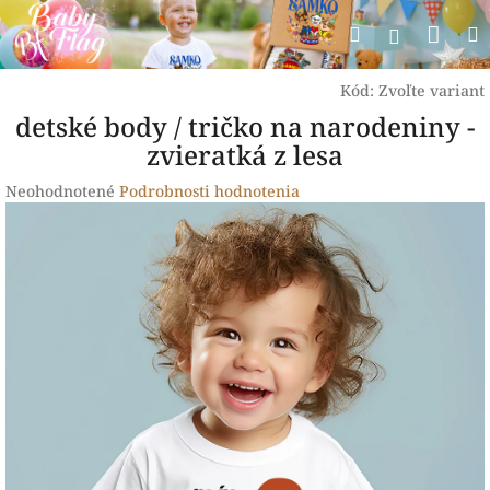
Prejsť
Nák
Hľadať
na
Prihlásen
obsah
koší
Kód:
Zvoľte variant
detské body / tričko na narodeniny -
zvieratká z lesa
Priemerné
Neohodnotené
Podrobnosti hodnotenia
hodnotenie
produktu
je
0,0
z
5
hviezdičiek.