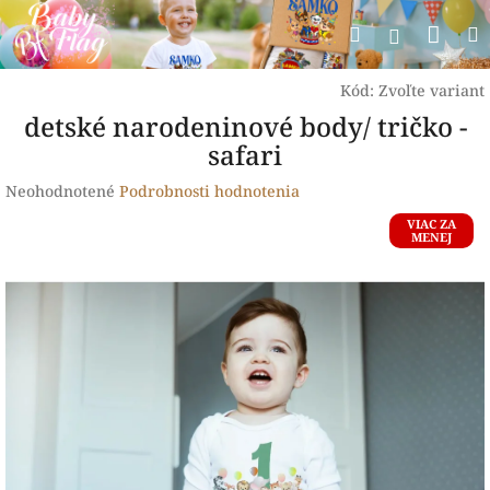
Prejsť
Nák
Hľadať
na
Prihlásen
obsah
koší
Kód:
Zvoľte variant
detské narodeninové body/ tričko -
safari
Priemerné
Neohodnotené
Podrobnosti hodnotenia
hodnotenie
VIAC ZA
produktu
MENEJ
je
0,0
z
5
hviezdičiek.