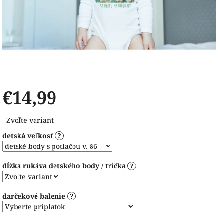
€14,99
Jednotková
Zvoľte variant
cena:
detská veľkosť
?
dĺžka rukáva detského body / trička
?
darčekové balenie
?