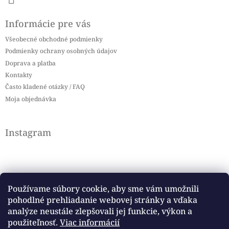
Informácie pre vás
Všeobecné obchodné podmienky
Podmienky ochrany osobných údajov
Doprava a platba
Kontakty
Často kladené otázky / FAQ
Moja objednávka
Instagram
Používame súbory cookie, aby sme vám umožnili
pohodlné prehliadanie webovej stránky a vďaka
Sledovať na Instagrame
analýze neustále zlepšovali jej funkcie, výkon a
použiteľnosť.
Viac informácií