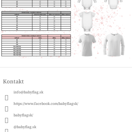
Z
á
Kontakt
p
ä
info
@
babyflag.sk
t
i
https://www.facebook.com/babyflagsk/
e
babyflagsk/
@babyflag.sk