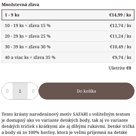
Množstevná zľava
1 - 9 ks
€14,99
/ ks
10 - 19 ks = zľava 15 %
€12,74
/ ks
20 - 29 ks = zľava 25 %
€11,24
/ ks
30 - 39 ks = zľava 30 %
€10,49
/ ks
40 a viac ks = zľava 35 %
€9,74
/ ks
Ušetríte
€0
Do košíka
Tento krásny narodeninový motív SAFARI s voliteľným textom
je dostupný ako vo variante detských body, tak aj vo variante
detských tričiek s krátkymi ale aj dlhými rukávmi. Detské tričká
a body sú zo 100% bavlny, ktorá je veľmi príjemná na detské