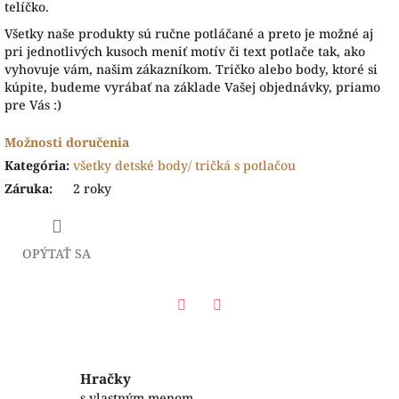
telíčko.
Všetky naše produkty sú ručne potláčané a preto je možné aj
pri jednotlivých kusoch meniť motív či text potlače tak, ako
vyhovuje vám, našim zákazníkom. Tričko alebo body, ktoré si
kúpite, budeme vyrábať na základe Vašej objednávky, priamo
pre Vás :)
Možnosti doručenia
Kategória
:
všetky detské body/ tričká s potlačou
Záruka
:
2 roky
OPÝTAŤ SA
Facebook
Twitter
Hračky
s vlastným menom