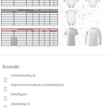
Z
á
Kontakt
p
ä
info
@
babyflag.sk
t
i
https://www.facebook.com/babyflagsk/
e
babyflagsk/
@babyflag.sk