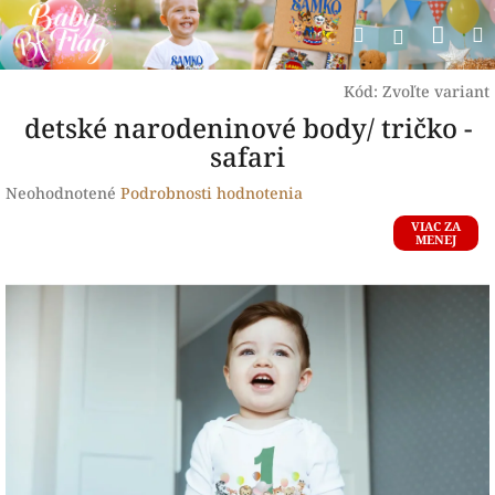
Prejsť
Nák
Hľadať
na
Prihlásen
obsah
koší
Kód:
Zvoľte variant
detské narodeninové body/ tričko -
safari
Priemerné
Neohodnotené
Podrobnosti hodnotenia
hodnotenie
VIAC ZA
produktu
MENEJ
je
0,0
z
5
hviezdičiek.