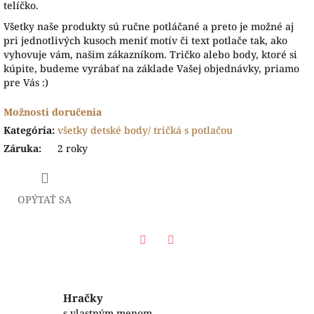
telíčko.
Všetky naše produkty sú ručne potláčané a preto je možné aj
pri jednotlivých kusoch meniť motív či text potlače tak, ako
vyhovuje vám, našim zákazníkom. Tričko alebo body, ktoré si
kúpite, budeme vyrábať na základe Vašej objednávky, priamo
pre Vás :)
Možnosti doručenia
Kategória
:
všetky detské body/ tričká s potlačou
Záruka
:
2 roky
OPÝTAŤ SA
Facebook
Twitter
Hračky
s vlastným menom