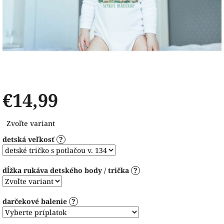
€14,99
Jednotková
Zvoľte variant
cena:
detská veľkosť
?
dĺžka rukáva detského body / trička
?
darčekové balenie
?