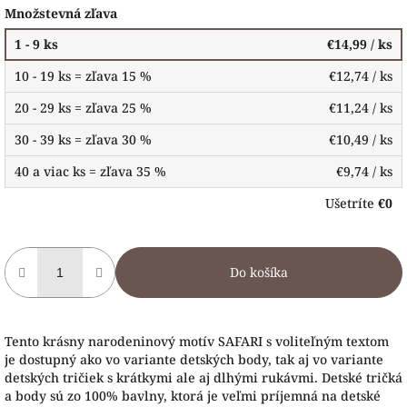
Množstevná zľava
1 - 9 ks
€14,99
/ ks
10 - 19 ks = zľava 15 %
€12,74
/ ks
20 - 29 ks = zľava 25 %
€11,24
/ ks
30 - 39 ks = zľava 30 %
€10,49
/ ks
40 a viac ks = zľava 35 %
€9,74
/ ks
Ušetríte
€0
Do košíka
Tento krásny narodeninový motív SAFARI s voliteľným textom
je dostupný ako vo variante detských body, tak aj vo variante
detských tričiek s krátkymi ale aj dlhými rukávmi. Detské tričká
a body sú zo 100% bavlny, ktorá je veľmi príjemná na detské