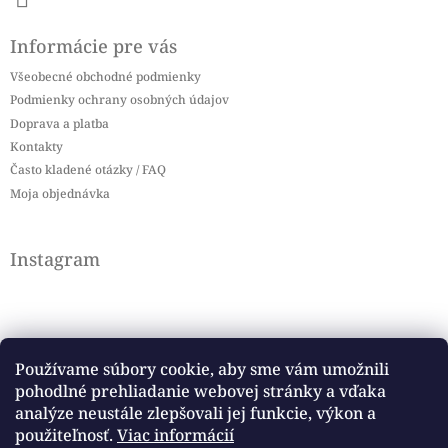
Informácie pre vás
Všeobecné obchodné podmienky
Podmienky ochrany osobných údajov
Doprava a platba
Kontakty
Často kladené otázky / FAQ
Moja objednávka
Instagram
Používame súbory cookie, aby sme vám umožnili
pohodlné prehliadanie webovej stránky a vďaka
Sledovať na Instagrame
analýze neustále zlepšovali jej funkcie, výkon a
použiteľnosť.
Viac informácií