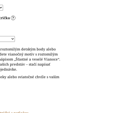
trička
?
o roztomilým detským body alebo
jdete vianočný motív s roztomilým
pisom „Šťastné a veselé Vianoce“.
šich predstáv – stačí napísať
bjednávke.
čeky alebo sviatočné chvíle s vaším
tričká s potlačou