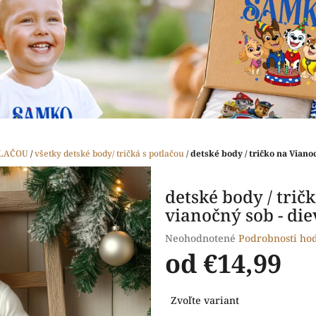
TLAČOU
/
všetky detské body/ tričká s potlačou
/
detské body / tričko na Vianoc
detské body / trič
vianočný sob - di
Priemerné
Neohodnotené
Podrobnosti ho
hodnotenie
od
€14,99
produktu
je
Jednotková
0,0
Zvoľte variant
cena:
z