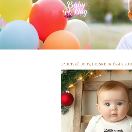
Prejsť
na
obsah
Domov
/
DETSKÉ BODY, DETSKÉ TRIČKÁ S PO