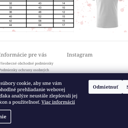
Informácie pre vás
Instagram
Všeobecné obchodné podmienky
Podmienky ochrany osobných
údajov
Doprava a platba
súbory cookie, aby sme vám
Odmietnuť
Kontakty
ohodlné prehliadanie webovej
Sledovať na Instagrame
Často kladené otázky / FAQ
ďaka analýze neustále zlepšovali jej
kon a použiteľnosť.
Viac informácií
Moja objednávka
nie
vyhradené.
Upraviť nastavenie cookies