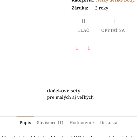
Záruka
:
2 roky
TLAČ
OPÝTAŤ SA
Facebook
Twitter
dačekové sety
pre malých aj veľkých
Popis
Súvisiace (1)
Hodnotenie
Diskusia