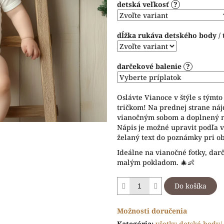
detská veľkosť
?
5
hviezdičiek.
dĺžka rukáva detského body / 
darčekové balenie
?
Oslávte Vianoce v štýle s týmt
tričkom! Na prednej strane ná
vianočným sobom a doplnený ná
Nápis je možné upravit podľa va
želaný text do poznámky pri o
Ideálne na vianočné fotky, dar
malým pokladom. 🎄👶
Do košíka
Možnosti doručenia
Kategória
:
všetky detské body/ 