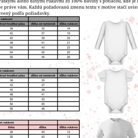
krátkymi alebo dlhými rukávmi zo 100% bavlny s potlačou, kde je
vuje práve vám. Každú požadovanú zmenu textu v motíve stačí uvi
avený podľa požiadavky.