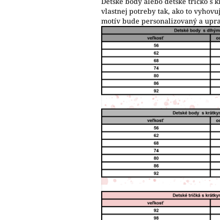
Detské body alebo detské tričko s 
vlastnej potreby tak, ako to vyho
motív bude personalizovaný a upr