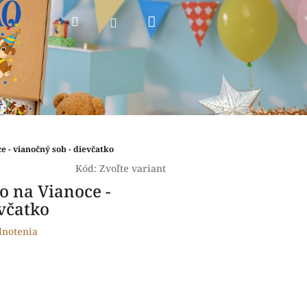
Nákupný
Hľadať
Prihlásenie
košík
e - vianočný sob - dievčatko
Kód:
Zvoľte variant
ko na Vianoce -
evčatko
dnotenia