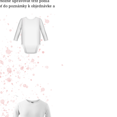
 možné upravovať text podľa
esť do poznámky k objednávke a