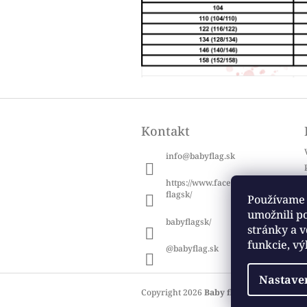
Z
á
Kontakt
p
ä
info
@
babyflag.sk
t
i
https://www.facebook.com/baby
e
flagsk/
Používame 
umožnili p
babyflagsk/
stránky a v
funkcie, vý
@babyflag.sk
Nastave
Copyright 2026
Baby flag
. Všetky práva 