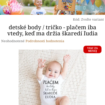
Prejsť
Nák
Hľadať
na
Prihlásen
obsah
koší
Kód:
Zvoľte variant
detské body / tričko - plačem iba
vtedy, keď ma držia škaredí ľudia
Priemerné
Neohodnotené
Podrobnosti hodnotenia
hodnotenie
VIAC ZA
produktu
MENEJ
je
0,0
z
5
hviezdičiek.