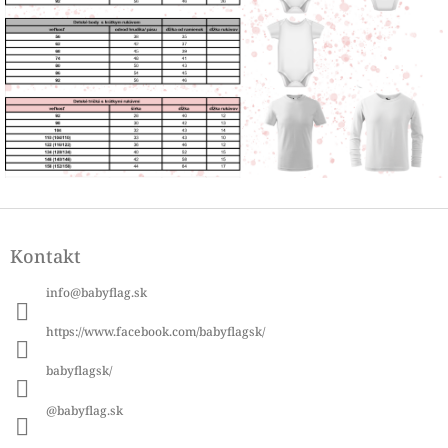
Z
á
Kontakt
p
ä
info
@
babyflag.sk
t
i
https://www.facebook.com/babyflagsk/
e
babyflagsk/
@babyflag.sk