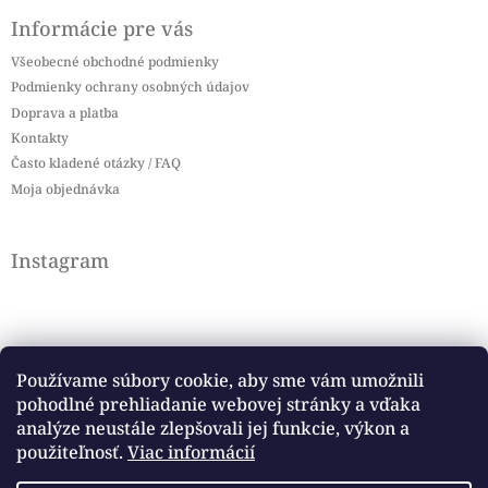
Informácie pre vás
Všeobecné obchodné podmienky
Podmienky ochrany osobných údajov
Doprava a platba
Kontakty
Často kladené otázky / FAQ
Moja objednávka
Instagram
Používame súbory cookie, aby sme vám umožnili
pohodlné prehliadanie webovej stránky a vďaka
Sledovať na Instagrame
analýze neustále zlepšovali jej funkcie, výkon a
použiteľnosť.
Viac informácií
Facebook