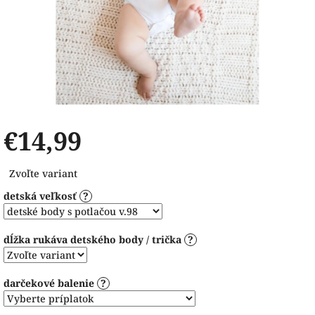
€14,99
Jednotková
Zvoľte variant
cena:
detská veľkosť
?
dĺžka rukáva detského body / trička
?
darčekové balenie
?