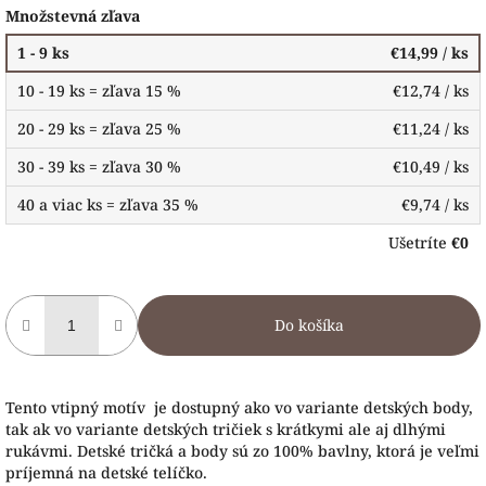
Množstevná zľava
1 - 9 ks
€14,99
/ ks
10 - 19 ks = zľava 15 %
€12,74
/ ks
20 - 29 ks = zľava 25 %
€11,24
/ ks
30 - 39 ks = zľava 30 %
€10,49
/ ks
40 a viac ks = zľava 35 %
€9,74
/ ks
Ušetríte
€0
Do košíka
Tento vtipný motív je dostupný ako vo variante detských body,
tak ak vo variante detských tričiek s krátkymi ale aj dlhými
rukávmi. Detské tričká a body sú zo 100% bavlny, ktorá je veľmi
príjemná na detské telíčko.