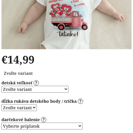
€14,99
Jednotková
Zvoľte variant
cena:
detská veľkosť
?
dĺžka rukáva detského body / trička
?
darčekové balenie
?