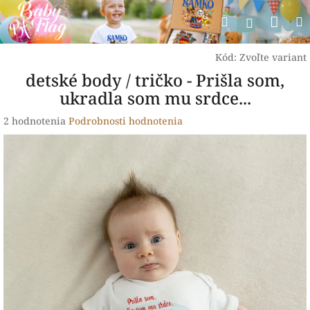
Prejsť
Nák
Hľadať
na
Prihlásen
obsah
koší
Kód:
Zvoľte variant
detské body / tričko - Prišla som,
ukradla som mu srdce...
Priemerné
2 hodnotenia
Podrobnosti hodnotenia
hodnotenie
produktu
je
5,0
z
5
hviezdičiek.