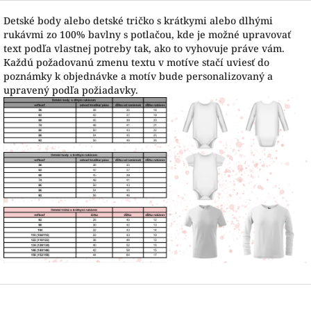
Detské body alebo detské tričko s krátkymi alebo dlhými
rukávmi zo 100% bavlny s potlačou, kde je možné upravovať
text podľa vlastnej potreby tak, ako to vyhovuje práve vám.
Každú požadovanú zmenu textu v motíve stačí uviesť do
poznámky k objednávke a motív bude personalizovaný a
upravený podľa požiadavky.
Z
á