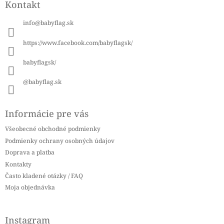
Kontakt
p
ä
info
@
babyflag.sk
t
i
https://www.facebook.com/babyflagsk/
e
babyflagsk/
@babyflag.sk
Informácie pre vás
Všeobecné obchodné podmienky
Podmienky ochrany osobných údajov
Doprava a platba
Kontakty
Často kladené otázky / FAQ
Moja objednávka
Instagram