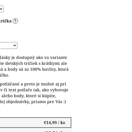
trička
?
lásky je dostupný ako vo variante
te detských tričiek s krátkymi ale
ká a body sú zo 100% bavlny, ktorá
líčko.
potláčané a preto je možné aj pri
 či text potlače tak, ako vyhovuje
alebo body, ktoré si kúpite,
ej objednávky, priamo pre Vás :)
€14,99
/ ks