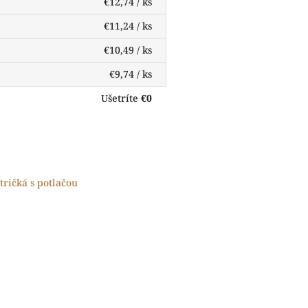
€12,74
/ ks
€11,24
/ ks
€10,49
/ ks
€9,74
/ ks
Ušetríte
€0
tričká s potlačou