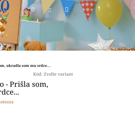
Nákupný
Hľadať
Prihlásenie
košík
 som, ukradla som mu srdce...
Kód:
Zvoľte variant
o - Prišla som,
dce...
otenia