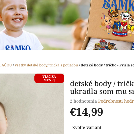
TLAČOU
/
všetky detské body/ tričká s potlačou
/
detské body / tričko - Prišla
VIAC ZA
MENEJ
detské body / tričk
ukradla som mu sr
Priemerné
2 hodnotenia
Podrobnosti hodn
hodnotenie
€14,99
produktu
je
Jednotková
5,0
Zvoľte variant
cena:
z