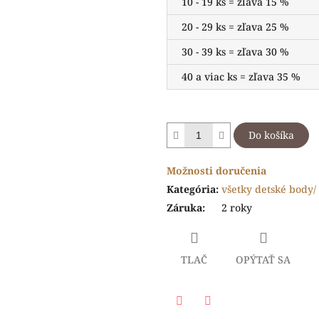
10 - 19 ks = zľava 15 %
20 - 29 ks = zľava 25 %
30 - 39 ks = zľava 30 %
40 a viac ks = zľava 35 %
Do košíka
Možnosti doručenia
Kategória
:
všetky detské body/ 
Záruka
:
2 roky
TLAČ
OPÝTAŤ SA