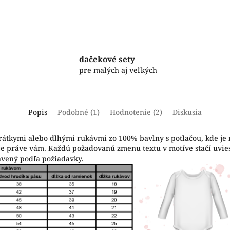
Facebook
Twitter
dačekové sety
pre malých aj veľkých
Popis
Podobné (1)
Hodnotenie (2)
Diskusia
krátkymi alebo dlhými rukávmi zo 100% bavlny s potlačou, kde je
vuje práve vám. Každú požadovanú zmenu textu v motíve stačí uvi
avený podľa požiadavky.