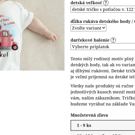
detská veľkosť
?
5
hviezdičiek.
dĺžka rukáva detského body / 
darčekové balenie
?
Tento milý rodinný motív plný 
detských body, tak ak vo varian
aj dlhými rukávmi. Detské trič
je veľmi príjemná na detské te
Všetky naše produkty sú ručne 
jednotlivých kusoch meniť motív
vám, našim zákazníkom. Tričko 
budeme vyrábať na základe Vaš
Množstevná zľava
1 - 9 ks