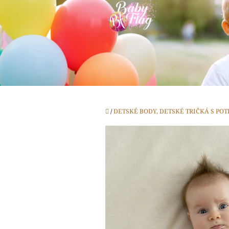
Prejsť
na
obsah
Domov
/
DETSKÉ BODY, DETSKÉ TRIČKÁ S PO