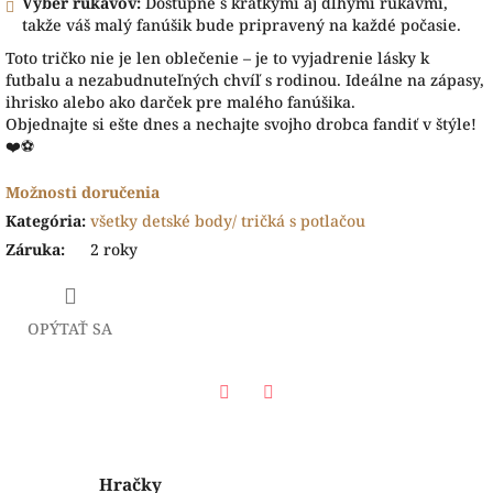
Výber rukávov:
Dostupné s krátkymi aj dlhými rukávmi,
takže váš malý fanúšik bude pripravený na každé počasie.
Toto tričko nie je len oblečenie – je to vyjadrenie lásky k
futbalu a nezabudnuteľných chvíľ s rodinou. Ideálne na zápasy,
ihrisko alebo ako darček pre malého fanúšika.
Objednajte si ešte dnes a nechajte svojho drobca fandiť v štýle!
❤️⚽
Možnosti doručenia
Kategória
:
všetky detské body/ tričká s potlačou
Záruka
:
2 roky
OPÝTAŤ SA
Facebook
Twitter
Hračky