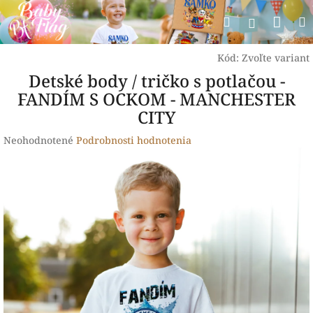
Prejsť
Nák
Hľadať
na
Prihlásen
obsah
koší
Kód:
Zvoľte variant
Detské body / tričko s potlačou -
FANDÍM S OCKOM - MANCHESTER
CITY
Priemerné
Neohodnotené
Podrobnosti hodnotenia
hodnotenie
produktu
je
0,0
z
5
hviezdičiek.