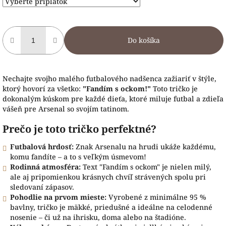
Do košíka
Nechajte svojho malého futbalového nadšenca zažiariť v štýle,
ktorý hovorí za všetko:
"Fandím s ockom!"
Toto tričko je
dokonalým kúskom pre každé dieťa, ktoré miluje futbal a zdieľa
vášeň pre Arsenal so svojím tatinom.
Prečo je toto tričko perfektné?
Futbalová hrdosť:
Znak Arsenalu na hrudi ukáže každému,
komu fandíte – a to s veľkým úsmevom!
Rodinná atmosféra:
Text "Fandím s ockom" je nielen milý,
ale aj pripomienkou krásnych chvíľ strávených spolu pri
sledovaní zápasov.
Pohodlie na prvom mieste:
Vyrobené z minimálne 95 %
bavlny, tričko je mäkké, priedušné a ideálne na celodenné
nosenie – či už na ihrisku, doma alebo na štadióne.