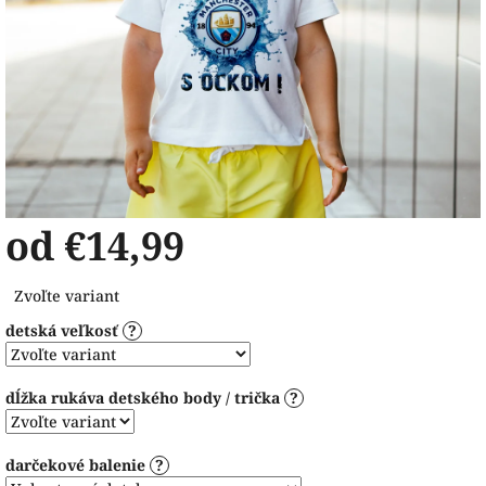
od
€14,99
Jednotková
Zvoľte variant
cena:
detská veľkosť
?
dĺžka rukáva detského body / trička
?
darčekové balenie
?