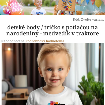
Prejsť
Nák
Hľadať
na
Prihlásen
obsah
koší
Kód:
Zvoľte variant
detské body / tričko s potlačou na
narodeniny - medvedík v traktore
Priemerné
Neohodnotené
Podrobnosti hodnotenia
hodnotenie
produktu
je
0,0
z
5
hviezdičiek.