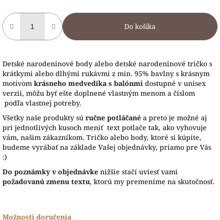
Do košíka
Detské narodeninové body alebo detské narodeninové tričko s
krátkymi alebo dlhými rukávmi z min. 95% bavlny s krásnym
motívom
krásneho medvedíka s balónmi
dostupné v unisex
verzii, môžu byť ešte doplnené vlastným menom a číslom
podľa vlastnej potreby.
Všetky naše produkty sú
ručne potláčané
a preto je možné aj
pri jednotlivých kusoch meniť text potlače tak, ako vyhovuje
vám, našim zákazníkom. Tričko alebo body, ktoré si kúpite,
budeme vyrábať na základe Vašej objednávky, priamo pre Vás
:)
Do poznámky v objednávke
nižšie stačí uviesť vami
požadovanú zmenu textu
, ktorú my premeníme na skutočnosť.
Možnosti doručenia