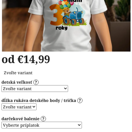
od
€14,99
Jednotková
Zvoľte variant
cena:
detská veľkosť
?
dĺžka rukáva detského body / trička
?
darčekové balenie
?