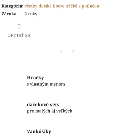
Kategória
:
všetky detské body/ tričká s potlačou
Záruka
:
2 roky
OPÝTAŤ SA
Facebook
Twitter
Hračky
s vlastným menom
dačekové sety
pre malých aj veľkých
Vankúšiky