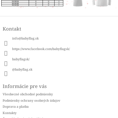
Z
á
Kontakt
p
ä
info
@
babyflag.sk
t
i
https://www.facebook.com/babyflagsk/
e
babyflagsk/
@babyflag.sk
Informácie pre vás
Všeobecné obchodné podmienky
Podmienky ochrany osobných údajov
Doprava a platba
Kontakty