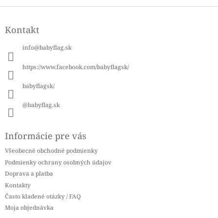
Z
á
Kontakt
p
ä
info
@
babyflag.sk
t
i
https://www.facebook.com/babyflagsk/
e
babyflagsk/
@babyflag.sk
Informácie pre vás
Všeobecné obchodné podmienky
Podmienky ochrany osobných údajov
Doprava a platba
Kontakty
Často kladené otázky / FAQ
Moja objednávka