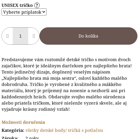
UNISEX tričko
?
Do košíka
Predstavujeme vám roztomilé detské tričko s motívom dvoch
zajačikov, ktoré je ideálnym darčekom pre najlepšieho brata!
Tento jedinečný dizajn, doplnený veselým nápisom
„Najlepšieho brata má moja sestra“, osloví každého malého
dobrodruha. Tričko je vyrobené z kvalitného a mäkkého
materiálu, ktorý je príjemný na nosenie a nezhorší ani pri
každodenných hrách. Obdarujte svojho malého súrodenca
alebo priateľa tričkom, ktoré nielenže vyzerá skvele, ale aj
vyjadruje krásny rodinný vzťah!
Možnosti doručenia
Kategória
:
všetky detské body/ tričká s potlačou
Záruka
:
2 roky