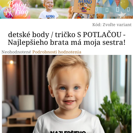
Prejsť
Nák
Hľadať
na
Prihlásen
obsah
koší
Kód:
Zvoľte variant
detské body / tričko S POTLAČOU -
Najlepšieho brata má moja sestra!
Priemerné
Neohodnotené
Podrobnosti hodnotenia
hodnotenie
produktu
je
0,0
z
5
hviezdičiek.