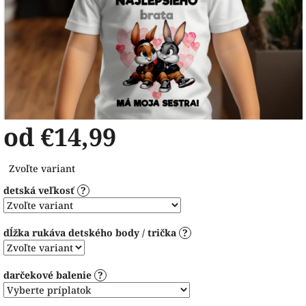
od
€14,99
Jednotková
Zvoľte variant
cena:
detská veľkosť
?
dĺžka rukáva detského body / trička
?
darčekové balenie
?