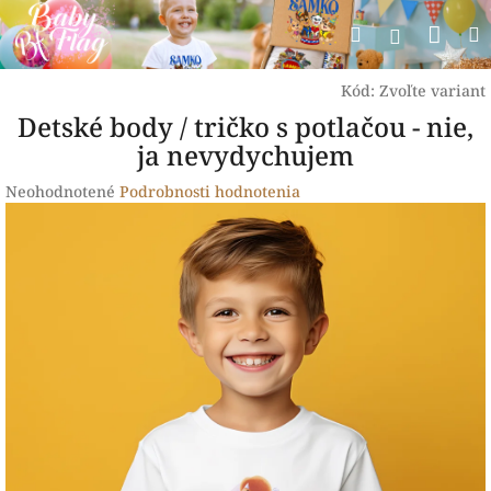
Prejsť
Nák
Hľadať
na
Prihlásen
obsah
koší
Kód:
Zvoľte variant
Detské body / tričko s potlačou - nie,
ja nevydychujem
Priemerné
Neohodnotené
Podrobnosti hodnotenia
hodnotenie
produktu
je
0,0
z
5
hviezdičiek.