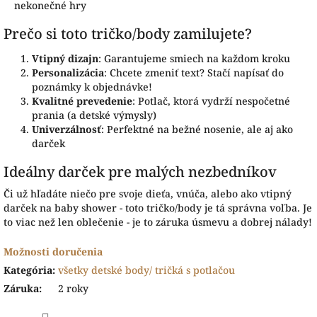
nekonečné hry
Prečo si toto tričko/body zamilujete?
Vtipný dizajn
: Garantujeme smiech na každom kroku
Personalizácia
: Chcete zmeniť text? Stačí napísať do
poznámky k objednávke!
Kvalitné prevedenie
: Potlač, ktorá vydrží nespočetné
prania (a detské výmysly)
Univerzálnosť
: Perfektné na bežné nosenie, ale aj ako
darček
Ideálny darček pre malých nezbedníkov
Či už hľadáte niečo pre svoje dieťa, vnúča, alebo ako vtipný
darček na baby shower - toto tričko/body je tá správna voľba. Je
to viac než len oblečenie - je to záruka úsmevu a dobrej nálady!
Možnosti doručenia
Kategória
:
všetky detské body/ tričká s potlačou
Záruka
:
2 roky