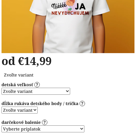
od
€14,99
Jednotková
Zvoľte variant
cena:
detská veľkosť
?
dĺžka rukáva detského body / trička
?
darčekové balenie
?