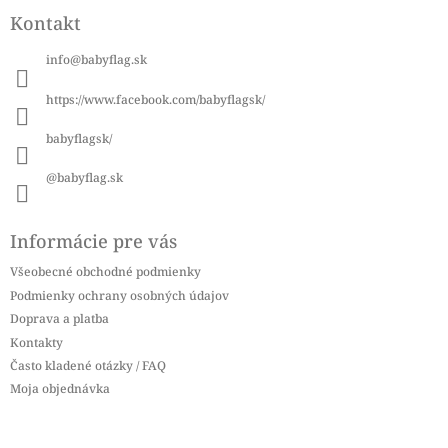
á
Kontakt
p
ä
info
@
babyflag.sk
t
i
https://www.facebook.com/babyflagsk/
e
babyflagsk/
@babyflag.sk
Informácie pre vás
Všeobecné obchodné podmienky
Podmienky ochrany osobných údajov
Doprava a platba
Kontakty
Často kladené otázky / FAQ
Moja objednávka