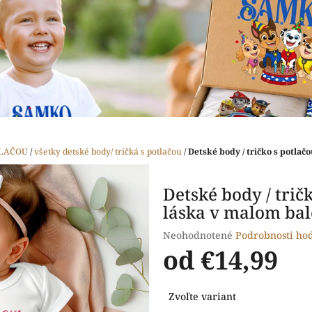
TLAČOU
/
všetky detské body/ tričká s potlačou
/
Detské body / tričko s potlač
Detské body / tričk
láska v malom bal
Priemerné
Neohodnotené
Podrobnosti ho
hodnotenie
od
€14,99
produktu
je
Jednotková
0,0
Zvoľte variant
cena:
z