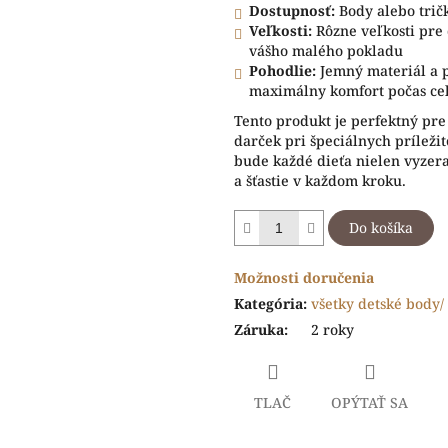
Dostupnosť:
Body alebo trič
Veľkosti:
Rôzne veľkosti pre d
vášho malého pokladu
Pohodlie:
Jemný materiál a 
maximálny komfort počas ce
Tento produkt je perfektný pr
darček pri špeciálnych príleži
bude každé dieťa nielen vyzerať
a šťastie v každom kroku.
Do košíka
Možnosti doručenia
Kategória
:
všetky detské body/ 
Záruka
:
2 roky
TLAČ
OPÝTAŤ SA