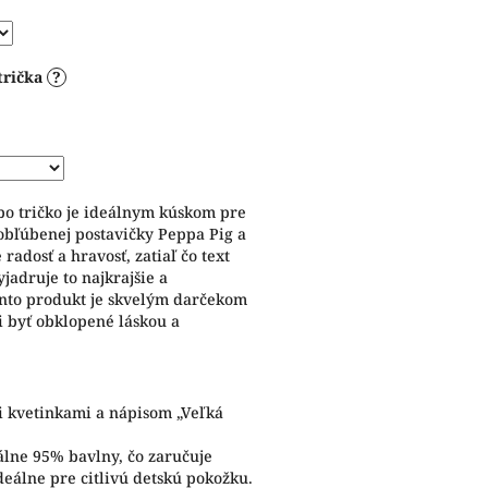
trička
?
bo tričko je ideálnym kúskom pre
obľúbenej postavičky Peppa Pig a
adosť a hravosť, zatiaľ čo text
jadruje to najkrajšie a
ento produkt je skvelým darčekom
ži byť obklopené láskou a
 kvetinkami a nápisom „Veľká
ne 95% bavlny, čo zaručuje
eálne pre citlivú detskú pokožku.