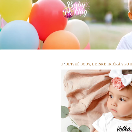
Prejsť
na
obsah
Domov
/
DETSKÉ BODY, DETSKÉ TRIČKÁ S PO