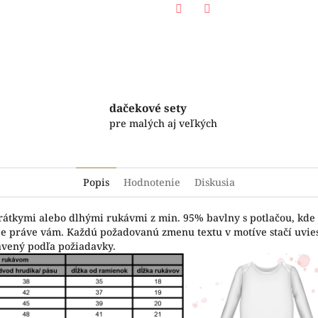
Facebook
Twitter
dačekové sety
pre malých aj veľkých
Popis
Hodnotenie
Diskusia
krátkymi alebo dlhými rukávmi z min. 95% bavlny s potlačou, kde
vuje práve vám. Každú požadovanú zmenu textu v motíve stačí uvi
avený podľa požiadavky.