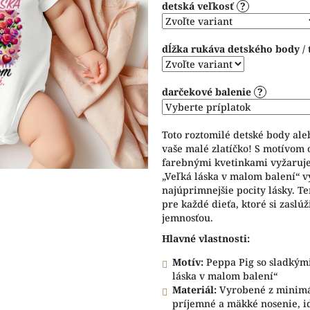
detská veľkosť
?
5
hviezdičiek.
dĺžka rukáva detského body / 
darčekové balenie
?
Toto roztomilé detské body ale
vaše malé zlatíčko! S motívom 
farebnými kvetinkami vyžaruje r
„Veľká láska v malom balení“ vy
najúprimnejšie pocity lásky. T
pre každé dieťa, ktoré si zaslú
jemnosťou.
Hlavné vlastnosti:
Motív:
Peppa Pig so sladkými
láska v malom balení“
Materiál:
Vyrobené z minimál
príjemné a mäkké nosenie, id