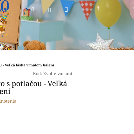
Nákupný
Hľadať
Prihlásenie
košík
ou - Veľká láska v malom balení
Kód:
Zvoľte variant
o s potlačou - Veľká
ení
dnotenia