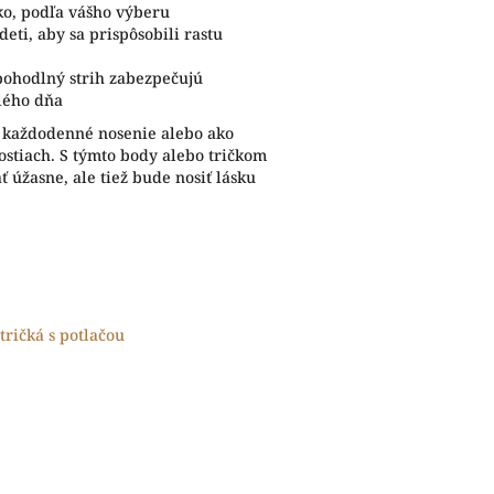
ko, podľa vášho výberu
eti, aby sa prispôsobili rastu
pohodlný strih zabezpečujú
lého dňa
e každodenné nosenie alebo ako
tostiach. S týmto body alebo tričkom
 úžasne, ale tiež bude nosiť lásku
tričká s potlačou