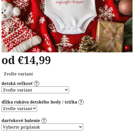
od
€14,99
Jednotková
Zvoľte variant
cena:
detská veľkosť
?
dĺžka rukáva detského body / trička
?
darčekové balenie
?