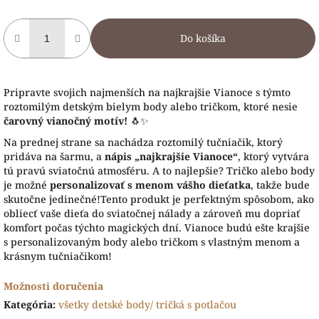
Do košíka
Pripravte svojich najmenších na najkrajšie Vianoce s týmto
roztomilým detským bielym body alebo tričkom, ktoré nesie
čarovný vianočný motív!
🐧✨
Na prednej strane sa nachádza roztomilý tučniačik, ktorý
pridáva na šarmu, a
nápis „najkrajšie Vianoce“
, ktorý vytvára
tú pravú sviatočnú atmosféru. A to najlepšie? Tričko alebo body
je možné
personalizovať s menom vášho dieťatka
, takže bude
skutočne jedinečné!
Tento produkt je perfektným spôsobom, ako
obliecť vaše dieťa do sviatočnej nálady a zároveň mu dopriať
komfort počas týchto magických dní. Vianoce budú ešte krajšie
s personalizovaným body alebo tričkom s vlastným menom a
krásnym tučniačikom!
Možnosti doručenia
Kategória
:
všetky detské body/ tričká s potlačou