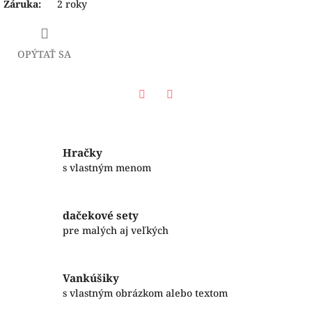
Záruka
:
2 roky
OPÝTAŤ SA
Facebook
Twitter
Hračky
s vlastným menom
dačekové sety
pre malých aj veľkých
Vankúšiky
s vlastným obrázkom alebo textom