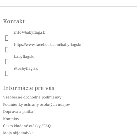
Z
á
Kontakt
p
ä
info
@
babyflag.sk
t
i
https://www.facebook.com/babyflagsk/
e
babyflagsk/
@babyflag.sk
Informácie pre vás
Všeobecné obchodné podmienky
Podmienky ochrany osobných údajov
Doprava a platba
Kontakty
Často kladené otázky / FAQ
Moja objednávka