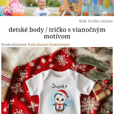
Prejsť
Nák
Hľadať
na
Prihlásen
obsah
koší
Kód:
Zvoľte variant
detské body / tričko s vianočným
motívom
Priemerné
Neohodnotené
Podrobnosti hodnotenia
hodnotenie
produktu
je
0,0
z
5
hviezdičiek.