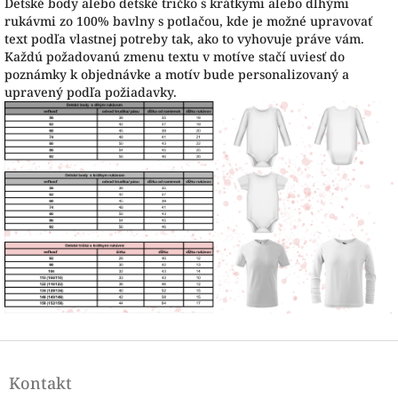
Detské body alebo detské tričko s krátkymi alebo dlhými
rukávmi zo 100% bavlny s potlačou, kde je možné upravovať
text podľa vlastnej potreby tak, ako to vyhovuje práve vám.
Každú požadovanú zmenu textu v motíve stačí uviesť do
poznámky k objednávke a motív bude personalizovaný a
upravený podľa požiadavky.
Z
á
Kontakt
p