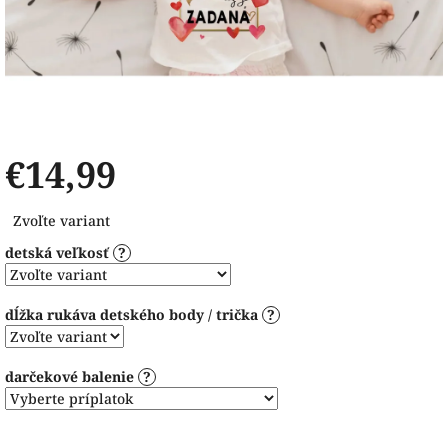
€14,99
Jednotková
Zvoľte variant
cena:
detská veľkosť
?
dĺžka rukáva detského body / trička
?
darčekové balenie
?