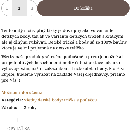
Do košíka
Tento milý motív plný lásky je dostupný ako vo variante
detských body, tak ak vo variante detských tričiek s krátkymi
ale aj dlhými rukávmi. Detské tričká a body sú zo 100% bavlny,
ktorá je veľmi príjemná na detské telíčko.
Všetky naše produkty sú ručne potláčané a preto je možné aj
pri jednotlivých kusoch meniť motív či text potlače tak, ako
vyhovuje vám, našim zákazníkom. Tričko alebo body, ktoré si
kúpite, budeme vyrábať na základe Vašej objednávky, priamo
pre Vás :)
Možnosti doručenia
Kategória
:
všetky detské body/ tričká s potlačou
Záruka
:
2 roky
OPÝTAŤ SA