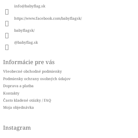
ä
info
@
babyflag.sk
t
i
https://www.facebook.com/babyflagsk/
e
babyflagsk/
@babyflag.sk
Informácie pre vás
Všeobecné obchodné podmienky
Podmienky ochrany osobných údajov
Doprava a platba
Kontakty
Často kladené otázky / FAQ
Moja objednávka
Instagram