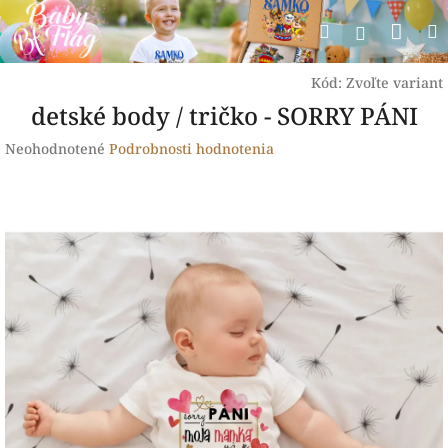
Prejsť
Nák
Hľadať
na
Prihlásen
obsah
koší
Kód:
Zvoľte variant
detské body / tričko - SORRY PÁNI
Priemerné
Neohodnotené
Podrobnosti hodnotenia
hodnotenie
produktu
je
0,0
z
5
hviezdičiek.