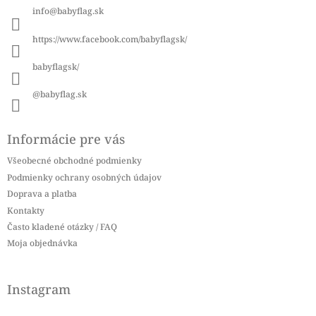
ä
info
@
babyflag.sk
t
i
https://www.facebook.com/babyflagsk/
e
babyflagsk/
@babyflag.sk
Informácie pre vás
Všeobecné obchodné podmienky
Podmienky ochrany osobných údajov
Doprava a platba
Kontakty
Často kladené otázky / FAQ
Moja objednávka
Instagram