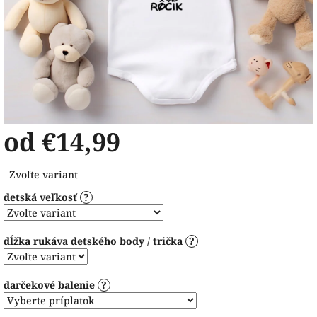
od
€14,99
Jednotková
Zvoľte variant
cena:
detská veľkosť
?
dĺžka rukáva detského body / trička
?
darčekové balenie
?