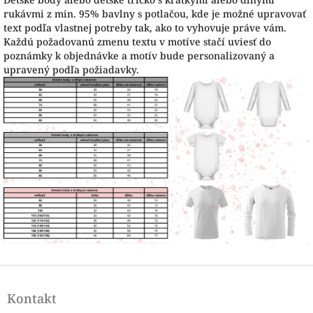
rukávmi z min. 95% bavlny s potlačou, kde je možné upravovať
text podľa vlastnej potreby tak, ako to vyhovuje práve vám.
Každú požadovanú zmenu textu v motíve stačí uviesť do
poznámky k objednávke a motív bude personalizovaný a
upravený podľa požiadavky.
Z
á
Kontakt
p