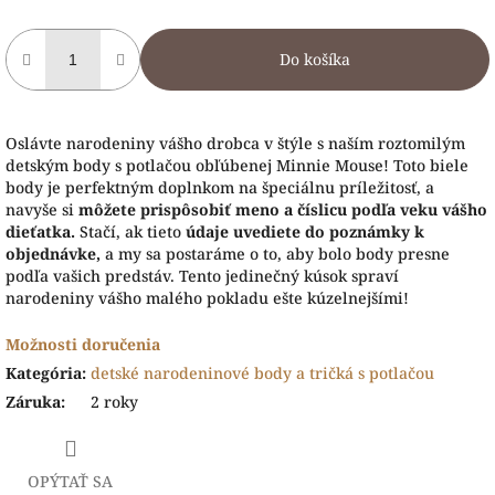
Do košíka
Oslávte narodeniny vášho drobca v štýle s naším roztomilým
detským body s potlačou obľúbenej Minnie Mouse! Toto biele
body je perfektným doplnkom na špeciálnu príležitosť, a
navyše si
môžete prispôsobiť meno a číslicu podľa veku vášho
dieťatka.
Stačí, ak tieto
údaje uvediete do poznámky k
objednávke,
a my sa postaráme o to, aby bolo body presne
podľa vašich predstáv. Tento jedinečný kúsok spraví
narodeniny vášho malého pokladu ešte kúzelnejšími!
Možnosti doručenia
Kategória
:
detské narodeninové body a tričká s potlačou
Záruka
:
2 roky
OPÝTAŤ SA