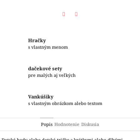
Facebook
Twitter
Hračky
s vlastným menom
dačekové sety
pre malých aj veľkých
Vankúšiky
s vlastným obrázkom alebo textom
Popis
Hodnotenie
Diskusia
Detské body alebo detské tričko s krátkymi alebo dlhými