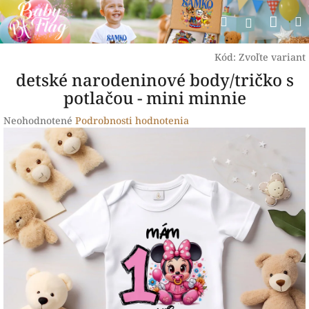
Prejsť
Nák
Hľadať
na
Prihlásen
obsah
koší
Kód:
Zvoľte variant
detské narodeninové body/tričko s
potlačou - mini minnie
Priemerné
Neohodnotené
Podrobnosti hodnotenia
hodnotenie
produktu
je
0,0
z
5
hviezdičiek.