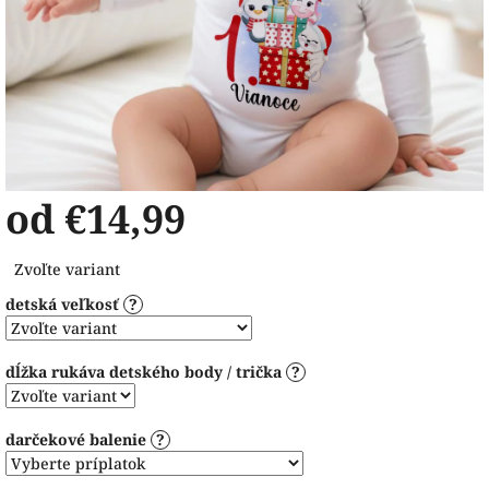
od
€14,99
Jednotková
Zvoľte variant
cena:
detská veľkosť
?
dĺžka rukáva detského body / trička
?
darčekové balenie
?