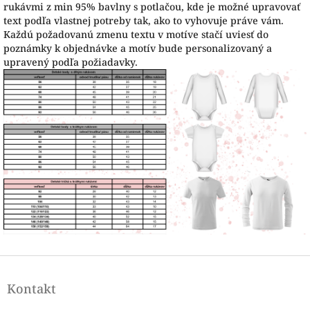
rukávmi z min 95% bavlny s potlačou, kde je možné upravovať
text podľa vlastnej potreby tak, ako to vyhovuje práve vám.
Každú požadovanú zmenu textu v motíve stačí uviesť do
poznámky k objednávke a motív bude personalizovaný a
upravený podľa požiadavky.
Z
á
Kontakt
p
ä