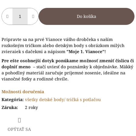
Do košíka
Pripravte sa na prvé Vianoce vášho drobčeka s naším
rozkošným tričkom alebo detským body s obrázkom milých
zvieraiek s dačekmi a nápisom
"Moje 1. Vianoce"
!
Pre ešte osobnejší dotyk ponúkame možnosť zmeniť číslicu či
doplniť meno
– stačí uviesť do poznámky k objednávke. Mäkký
a pohodlný materiál zaručuje príjemné nosenie, ideálne na
vianočné fotky a rodinné chvíle.
Možnosti doručenia
Kategória
:
všetky detské body/ tričká s potlačou
Záruka
:
2 roky
OPÝTAŤ SA