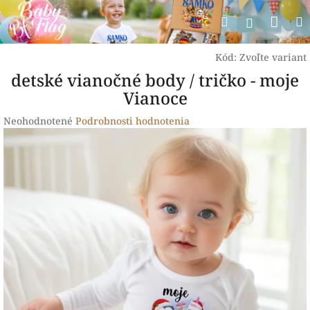
Prejsť
Nák
Hľadať
na
Prihlásen
obsah
koší
Kód:
Zvoľte variant
detské vianočné body / tričko - moje
Vianoce
Priemerné
Neohodnotené
Podrobnosti hodnotenia
hodnotenie
produktu
je
0,0
z
5
hviezdičiek.