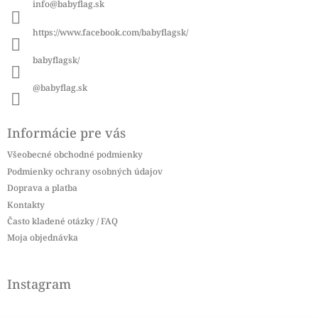
info
@
babyflag.sk
t
i
https://www.facebook.com/babyflagsk/
e
babyflagsk/
@babyflag.sk
Informácie pre vás
Všeobecné obchodné podmienky
Podmienky ochrany osobných údajov
Doprava a platba
Kontakty
Často kladené otázky / FAQ
Moja objednávka
Instagram