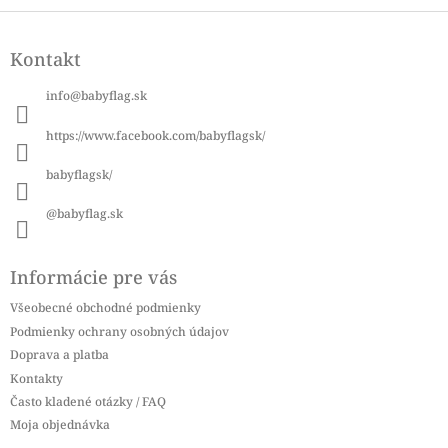
Z
á
Kontakt
p
ä
info
@
babyflag.sk
t
i
https://www.facebook.com/babyflagsk/
e
babyflagsk/
@babyflag.sk
Informácie pre vás
Všeobecné obchodné podmienky
Podmienky ochrany osobných údajov
Doprava a platba
Kontakty
Často kladené otázky / FAQ
Moja objednávka