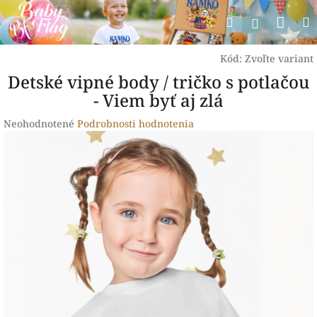
Prejsť
Nák
Hľadať
na
Prihlásen
obsah
koší
Kód:
Zvoľte variant
Detské vipné body / tričko s potlačou
- Viem byť aj zlá
Priemerné
Neohodnotené
Podrobnosti hodnotenia
hodnotenie
produktu
je
0,0
z
5
hviezdičiek.