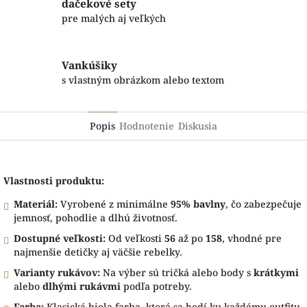
dačekové sety
pre malých aj veľkých
Vankúšiky
s vlastným obrázkom alebo textom
Popis
Hodnotenie
Diskusia
Vlastnosti produktu:
Materiál:
Vyrobené z minimálne
95% bavlny
, čo zabezpečuje
jemnosť, pohodlie a dlhú životnosť.
Dostupné veľkosti:
Od veľkosti
56
až po
158
, vhodné pre
najmenšie detičky aj väčšie rebelky.
Varianty rukávov:
Na výber sú tričká alebo body s
krátkymi
alebo
dlhými rukávmi
podľa potreby.
Farba:
Klasická biela farba, ktorá sa hodí ku každému outfitu.