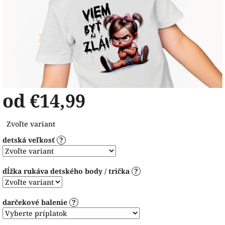
od
€14,99
Jednotková
Zvoľte variant
cena:
detská veľkosť
?
dĺžka rukáva detského body / trička
?
darčekové balenie
?