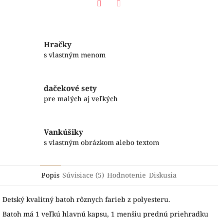
Facebook
Twitter
Hračky
s vlastným menom
dačekové sety
pre malých aj veľkých
Vankúšiky
s vlastným obrázkom alebo textom
Popis
Súvisiace (5)
Hodnotenie
Diskusia
Detský kvalitný batoh rôznych farieb z polyesteru.
B
atoh má
1
veľkú hlavnú
kapsu
,
1 menšiu prednú priehradku