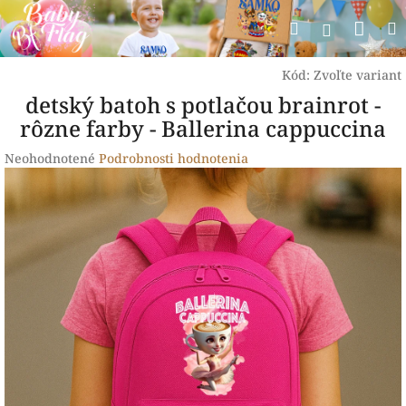
Prejsť
Nák
Hľadať
na
Prihlásen
obsah
koší
Kód:
Zvoľte variant
detský batoh s potlačou brainrot -
rôzne farby - Ballerina cappuccina
Priemerné
Neohodnotené
Podrobnosti hodnotenia
hodnotenie
produktu
je
0,0
z
5
hviezdičiek.