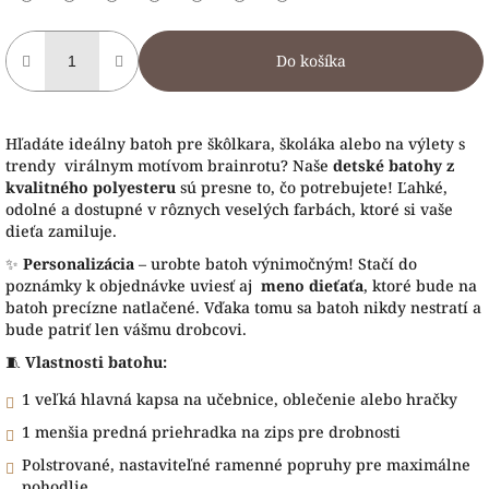
Do košíka
Hľadáte ideálny batoh pre škôlkara, školáka alebo na výlety s
trendy virálnym motívom brainrotu? Naše
detské batohy z
kvalitného polyesteru
sú presne to, čo potrebujete! Ľahké,
odolné a dostupné v rôznych veselých farbách, ktoré si vaše
dieťa zamiluje.
✨
Personalizácia
– urobte batoh výnimočným! Stačí do
poznámky k objednávke uviesť aj
meno dieťaťa
, ktoré bude na
batoh precízne natlačené. Vďaka tomu sa batoh nikdy nestratí a
bude patriť len vášmu drobcovi.
🧵
Vlastnosti batohu:
1 veľká hlavná kapsa na učebnice, oblečenie alebo hračky
1 menšia predná priehradka na zips pre drobnosti
Polstrované, nastaviteľné ramenné popruhy pre maximálne
pohodlie