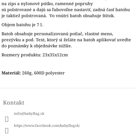
na zips
a
nylonové
pútko
,
ramenné
popruhy
sú
polstrované
a
dajú sa
ľubovoľne
nastaviť
,
zadná
časť
batohu
je
taktiež
polstrovaná. Vo vnútri batoh obsahuje štítok.
Objem batohu je 7 l.
Batoh obsahuje personalizovanú potlač, vlastné meno,
prezývku a pod. Text, ktorý si želáte na batoh aplikovať uveďte
do poznámky k objednávke nižšie.
Rozmery produktu: 23x35x12cm
Materiál:
260g, 600D polyester
Z
á
Kontakt
p
ä
info
@
babyflag.sk
t
i
https://www.facebook.com/babyflagsk/
e