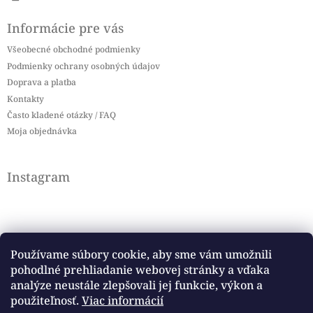
Informácie pre vás
Všeobecné obchodné podmienky
Podmienky ochrany osobných údajov
Doprava a platba
Kontakty
Často kladené otázky / FAQ
Moja objednávka
Instagram
Používame súbory cookie, aby sme vám umožnili
pohodlné prehliadanie webovej stránky a vďaka
Sledovať na Instagrame
analýze neustále zlepšovali jej funkcie, výkon a
použiteľnosť.
Viac informácií