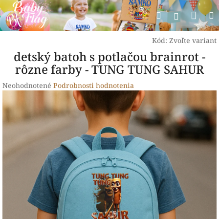
Prejsť
Nák
Hľadať
na
Prihlásen
obsah
koší
Kód:
Zvoľte variant
detský batoh s potlačou brainrot -
rôzne farby - TUNG TUNG SAHUR
Priemerné
Neohodnotené
Podrobnosti hodnotenia
hodnotenie
produktu
je
0,0
z
5
hviezdičiek.