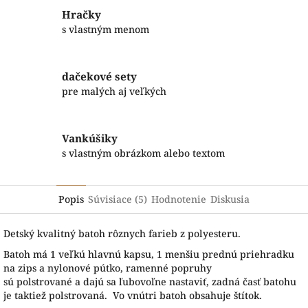
Hračky
s vlastným menom
dačekové sety
pre malých aj veľkých
Vankúšiky
s vlastným obrázkom alebo textom
Popis
Súvisiace (5)
Hodnotenie
Diskusia
Detský kvalitný batoh rôznych farieb z polyesteru.
B
atoh má
1
veľkú hlavnú
kapsu
,
1 menšiu prednú priehradku
na zips
a
nylonové
pútko
,
ramenné
popruhy
sú
polstrované
a
dajú sa
ľubovoľne
nastaviť
,
zadná
časť
batohu
je
taktiež
polstrovaná. Vo vnútri batoh obsahuje štítok.