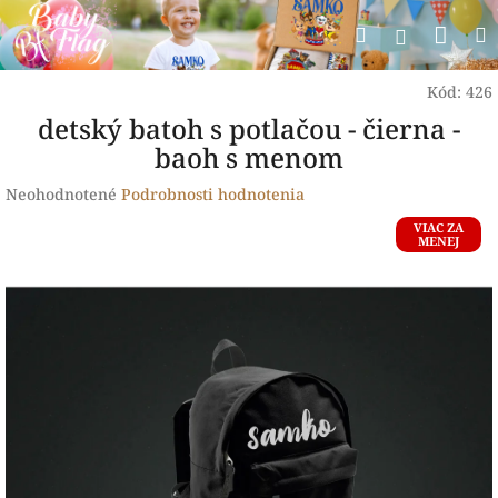
Prejsť
Nák
Hľadať
na
Prihlásen
obsah
koší
Kód:
426
detský batoh s potlačou - čierna -
baoh s menom
Priemerné
Neohodnotené
Podrobnosti hodnotenia
hodnotenie
VIAC ZA
produktu
MENEJ
je
0,0
z
5
hviezdičiek.