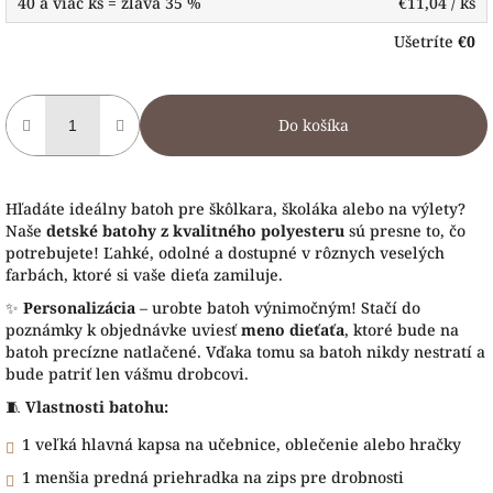
40 a viac ks = zľava 35 %
€11,04
/ ks
Ušetríte
€0
Do košíka
Hľadáte ideálny batoh pre škôlkara, školáka alebo na výlety?
Naše
detské batohy z kvalitného polyesteru
sú presne to, čo
potrebujete! Ľahké, odolné a dostupné v rôznych veselých
farbách, ktoré si vaše dieťa zamiluje.
✨
Personalizácia
– urobte batoh výnimočným! Stačí do
poznámky k objednávke uviesť
meno dieťaťa
, ktoré bude na
batoh precízne natlačené. Vďaka tomu sa batoh nikdy nestratí a
bude patriť len vášmu drobcovi.
🧵
Vlastnosti batohu:
1 veľká hlavná kapsa na učebnice, oblečenie alebo hračky
1 menšia predná priehradka na zips pre drobnosti