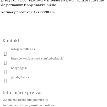
prezývku a pod. Text, ktorý si želáte na batoh aplikovať uveďte
do poznámky k objednávke nižšie.
Rozmery produktu: 12x25x30 cm
Z
á
Kontakt
p
ä
info
@
babyflag.sk
t
i
https://www.facebook.com/babyflagsk/
e
babyflagsk/
@babyflag.sk
Informácie pre vás
Všeobecné obchodné podmienky
Podmienky ochrany osobných údajov