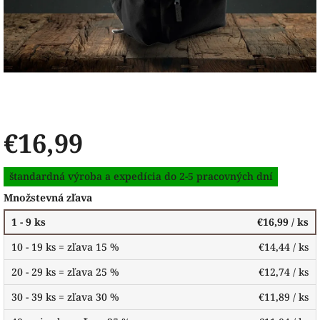
€16,99
Jednotková
štandardná výroba a expedícia do 2-5 pracovných dní
cena:
Množstevná zľava
1 - 9 ks
€16,99
/ ks
10 - 19 ks = zľava 15 %
€14,44
/ ks
20 - 29 ks = zľava 25 %
€12,74
/ ks
30 - 39 ks = zľava 30 %
€11,89
/ ks