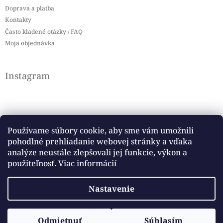
Doprava a platba
Kontakty
Často kladené otázky / FAQ
Moja objednávka
Instagram
Používame súbory cookie, aby sme vám umožnili
pohodlné prehliadanie webovej stránky a vďaka
Sledovať na Instagrame
analýze neustále zlepšovali jej funkcie, výkon a
použiteľnosť.
Viac informácií
Facebook
Nastavenie
Copyright 2026
Baby flag
. Všetky práva vyhradené.
Odmietnuť
Súhlasím
Vytvoril Shoptet