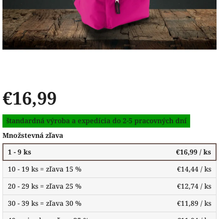
€16,99
Jednotková
štandardná výroba a expedícia do 2-5 pracovných dní
cena:
Množstevná zľava
1 - 9 ks
€16,99
/ ks
10 - 19 ks = zľava 15 %
€14,44
/ ks
20 - 29 ks = zľava 25 %
€12,74
/ ks
30 - 39 ks = zľava 30 %
€11,89
/ ks