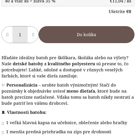
40 a viac ks = zľava 35 %
€11,04
/ ks
Ušetríte
€0
Do košíka
Hľadáte ideálny batoh pre škôlkara, školáka alebo na výlety?
Naše
detské batohy z kvalitného polyesteru
sú presne to, čo
potrebujete! Ľahké, odolné a dostupné v rôznych veselých
farbách, ktoré si vaše dieťa zamiluje.
✨
Personalizácia
– urobte batoh výnimočným! Stačí do
poznámky k objednávke uviesť
meno dieťaťa
, ktoré bude na
batoh precízne natlačené. Vďaka tomu sa batoh nikdy nestratí a
bude patriť len vášmu drobcovi.
🧵
Vlastnosti batohu:
1 veľká hlavná kapsa na učebnice, oblečenie alebo hračky
1 menšia predná priehradka na zips pre drobnosti