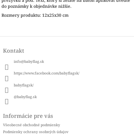
prezývku a pod. Text, ktorý si želáte na batoh aplikovať uveďte
do poznámky k objednávke nižšie.
Rozmery produktu: 12x25x30 cm
Z
á
Kontakt
p
ä
info
@
babyflag.sk
t
i
https://www.facebook.com/babyflagsk/
e
babyflagsk/
@babyflag.sk
Informácie pre vás
Všeobecné obchodné podmienky
Podmienky ochrany osobných údajov