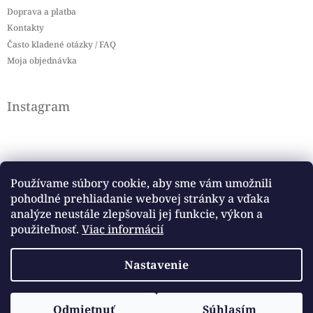
Doprava a platba
Kontakty
Často kladené otázky / FAQ
Moja objednávka
Instagram
Používame súbory cookie, aby sme vám umožnili
pohodlné prehliadanie webovej stránky a vďaka
Sledovať na Instagrame
analýze neustále zlepšovali jej funkcie, výkon a
použiteľnosť.
Viac informácií
Facebook
Nastavenie
Copyright 2026
Baby flag
. Všetky práva vyhradené.
Odmietnuť
Súhlasím
Vytvoril Shoptet