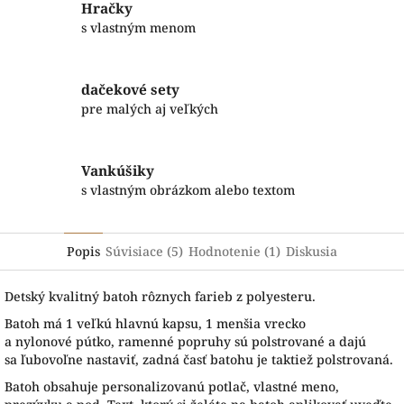
Hračky
s vlastným menom
dačekové sety
pre malých aj veľkých
Vankúšiky
s vlastným obrázkom alebo textom
Popis
Súvisiace (5)
Hodnotenie (1)
Diskusia
Detský kvalitný batoh rôznych farieb z polyesteru.
B
atoh má
1
veľkú hlavnú
kapsu
,
1 menšia
vrecko
a
nylonové
pútko
,
ramenné
popruhy sú
polstrované
a
dajú
sa
ľubovoľne
nastaviť
,
zadná
časť
batohu je
taktiež
polstrovaná.
Batoh obsahuje personalizovanú potlač, vlastné meno,