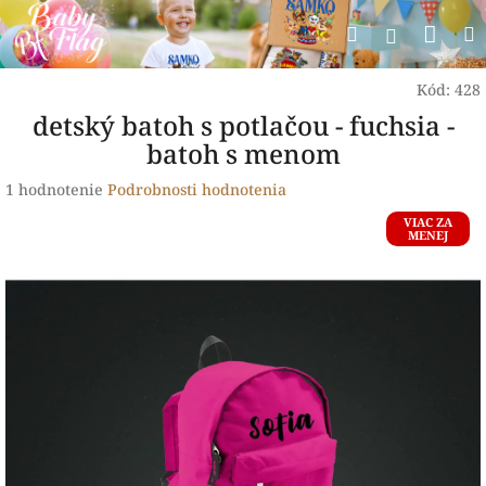
Prejsť
Nák
Hľadať
na
Prihlásen
obsah
koší
Kód:
428
detský batoh s potlačou - fuchsia -
batoh s menom
Priemerné
1 hodnotenie
Podrobnosti hodnotenia
hodnotenie
VIAC ZA
produktu
MENEJ
je
5,0
z
5
hviezdičiek.