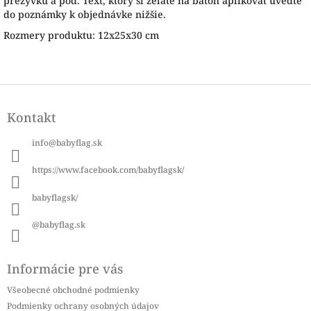
prezývku a pod. Text, ktorý si želáte na batoh aplikovať uveďte
do poznámky k objednávke nižšie.
Rozmery produktu: 12x25x30 cm
Z
á
Kontakt
p
ä
info
@
babyflag.sk
t
i
https://www.facebook.com/babyflagsk/
e
babyflagsk/
@babyflag.sk
Informácie pre vás
Všeobecné obchodné podmienky
Podmienky ochrany osobných údajov