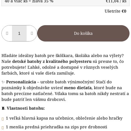
40 a viac ks = zľava 35 %
€11,04
/ ks
Ušetríte
€0
Do košíka
Hľadáte ideálny batoh pre škôlkara, školáka alebo na výlety?
Naše
detské batohy z kvalitného polyesteru
sú presne to, čo
potrebujete! Ľahké, odolné a dostupné v rôznych veselých
farbách, ktoré si vaše dieťa zamiluje.
✨
Personalizácia
– urobte batoh výnimočným! Stačí do
poznámky k objednávke uviesť
meno dieťaťa
, ktoré bude na
batoh precízne natlačené. Vďaka tomu sa batoh nikdy nestratí a
bude patriť len vášmu drobcovi.
🧵
Vlastnosti batohu:
1 veľká hlavná kapsa na učebnice, oblečenie alebo hračky
1 menšia predná priehradka na zips pre drobnosti