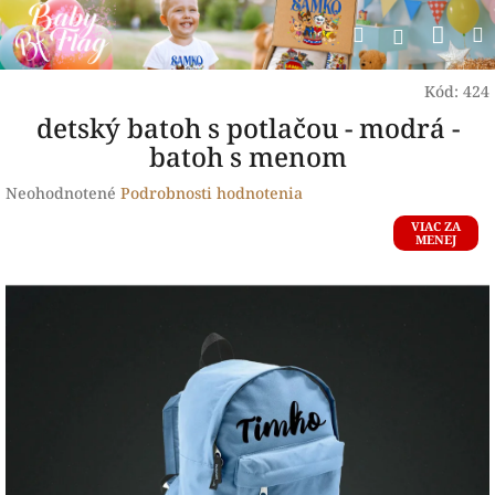
Prejsť
Nák
Hľadať
na
Prihlásen
obsah
koší
Kód:
424
detský batoh s potlačou - modrá -
batoh s menom
Priemerné
Neohodnotené
Podrobnosti hodnotenia
hodnotenie
VIAC ZA
produktu
MENEJ
je
0,0
z
5
hviezdičiek.