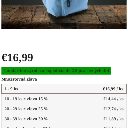
€16,99
Jednotková
štandardná výroba a expedícia do 2-5 pracovných dní
cena:
Množstevná zľava
1 - 9 ks
€16,99
/ ks
10 - 19 ks = zľava 15 %
€14,44
/ ks
20 - 29 ks = zľava 25 %
€12,74
/ ks
30 - 39 ks = zľava 30 %
€11,89
/ ks