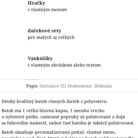
Hračky
s vlastným menom
dačekové sety
pre malých aj veľkých
Vankúšiky
s vlastným obrázkom alebo textom
Popis
Súvisiace (5)
Hodnotenie
Diskusia
Detský kvalitný batoh rôznych farieb z polyesteru.
B
atoh má
1
veľkú hlavnú
kapsu
,
1 menšia
vrecko
a
nylonové
pútko
,
ramenné
popruhy sú
polstrované
a
dajú
sa
ľubovoľne
nastaviť
,
zadná
časť
batohu je
taktiež
polstrovaná.
Batoh obsahuje personalizovanú potlač, vlastné meno,