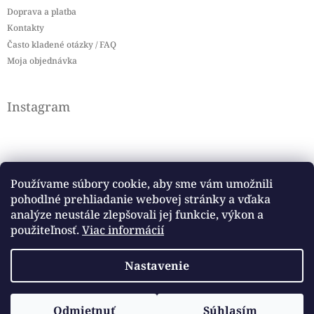
Doprava a platba
Kontakty
Často kladené otázky / FAQ
Moja objednávka
Instagram
Používame súbory cookie, aby sme vám umožnili
pohodlné prehliadanie webovej stránky a vďaka
Sledovať na Instagrame
analýze neustále zlepšovali jej funkcie, výkon a
použiteľnosť.
Viac informácií
Facebook
Nastavenie
Copyright 2026
Baby flag
. Všetky práva vyhradené.
Odmietnuť
Súhlasím
Vytvoril Shoptet