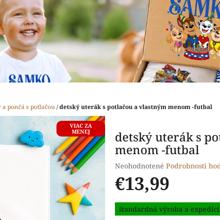
 a pončá s potlačou
/
detský uterák s potlačou a vlastným menom -futbal
VIAC ZA
MENEJ
detský uterák s p
menom -futbal
Priemerné
Neohodnotené
Podrobnosti ho
hodnotenie
€13,99
produktu
je
Jednotková
0,0
štandardná výroba a expedíci
cena:
z