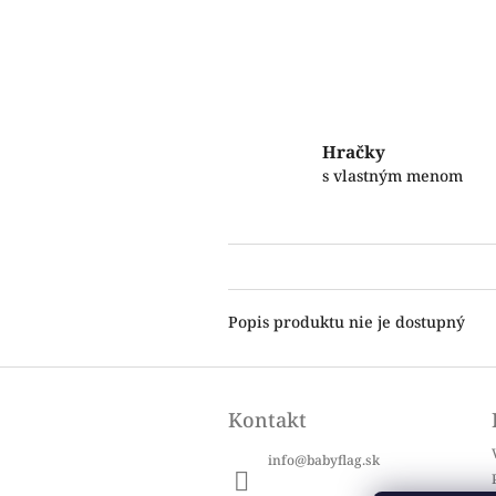
Hračky
s vlastným menom
Popis produktu nie je dostupný
Z
á
Kontakt
p
ä
info
@
babyflag.sk
t