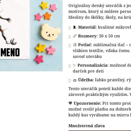
5
Originálny detský uteráčik z 
hviezdičiek.
motívom, ktorý si môžete pers
Ideálny do škôlky, školy, na kr
🧵
Materiál
: kvalitné mikrov
📏
Rozmery
: 30 x 50 cm
🎨
Potlač
: sublimačná tlač –
vlákien textílie, vďaka čom
savosť uteráku
✨
Personalizácia
: možnosť d
darček pre deti
🧺
Údržba
: ľahko prateľný, r
Tento uteráčik poteší každé di
zároveň praktickým využitím. 
🧡
Upozornenie:
Pri tomto pro
možné zvoliť platbu na dobier
každý kus vyrábame na mieru l
Množstevná zľava