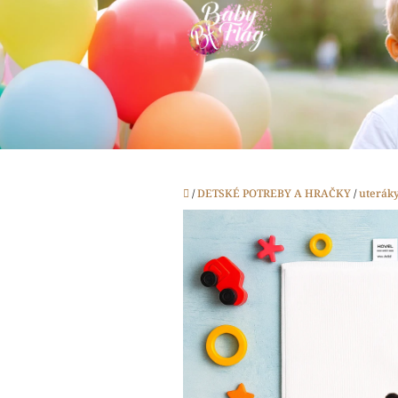
Prejsť
na
obsah
Domov
/
DETSKÉ POTREBY A HRAČKY
/
uteráky