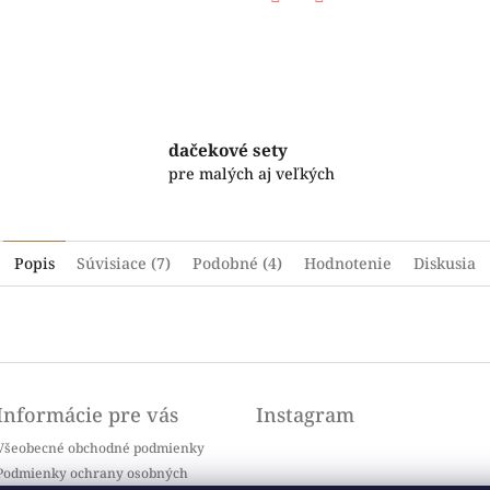
Facebook
Twitter
dačekové sety
pre malých aj veľkých
Popis
Súvisiace (7)
Podobné (4)
Hodnotenie
Diskusia
Informácie pre vás
Instagram
Všeobecné obchodné podmienky
Podmienky ochrany osobných