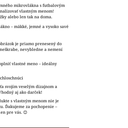
jemného mikrovlákna s futbalovým
onalizovať vlastným menom!
úžky alebo len tak na doma.
lákno – mäkké, jemné a vysoko savé
 obrázok je priamo prenesený do
u neškrabe, nevybledne a nemení
oplniť vlastné meno – ideálny
ýchloschnúci
eťa svojím veselým dizajnom a
Vhodný aj ako darček!
dukte s vlastným menom nie je
ku. Ďakujeme za pochopenie –
en pre vás. 😊