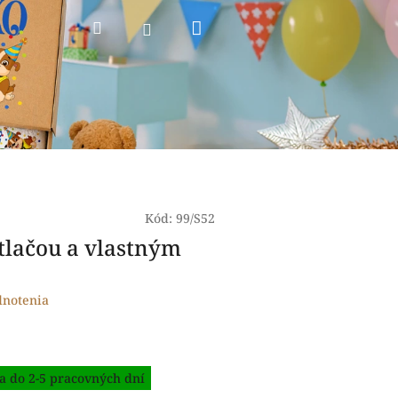
Nákupný
Hľadať
Prihlásenie
košík
Kód:
99/S52
otlačou a vlastným
dnotenia
a do 2-5 pracovných dní