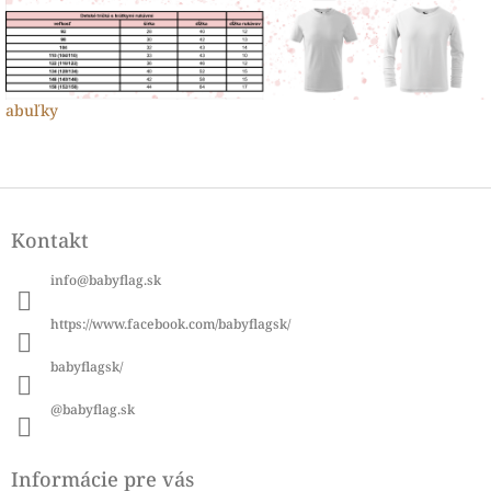
abuľky
Z
á
Kontakt
p
ä
info
@
babyflag.sk
t
i
https://www.facebook.com/babyflagsk/
e
babyflagsk/
@babyflag.sk
Informácie pre vás