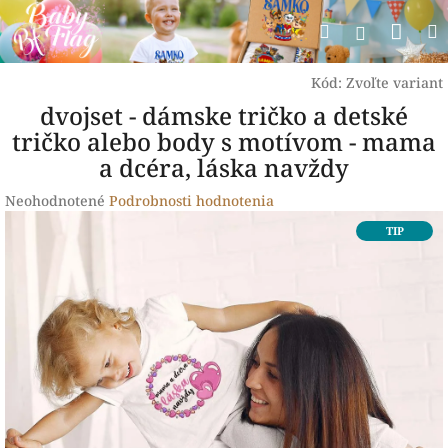
Prejsť
Nák
Hľadať
na
Prihlásen
obsah
koší
Kód:
Zvoľte variant
dvojset - dámske tričko a detské
tričko alebo body s motívom - mama
a dcéra, láska navždy
Priemerné
Neohodnotené
Podrobnosti hodnotenia
hodnotenie
TIP
produktu
je
0,0
z
5
hviezdičiek.