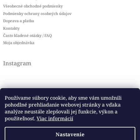
Všeobecné obchodné podmienky
Podmienky ochrany osobných údajov
Doprava a platba
Kontakty
Často kladené otázky / FAQ
Moja objednávka
Instagram
Používame súbory cookie, aby sme vám umožnili
pohodlné prehliadanie webovej stránky a vďaka
Sledovať na Instagrame
analýze neustále zlepšovali jej funkcie, výkon a
použiteľnosť.
Viac informácií
Facebook
Nastavenie