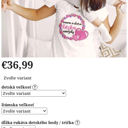
€36,99
Jednotková
Zvoľte variant
cena:
detská veľkosť
?
Dámska veľkosť
dĺžka rukáva detského body / trička
?