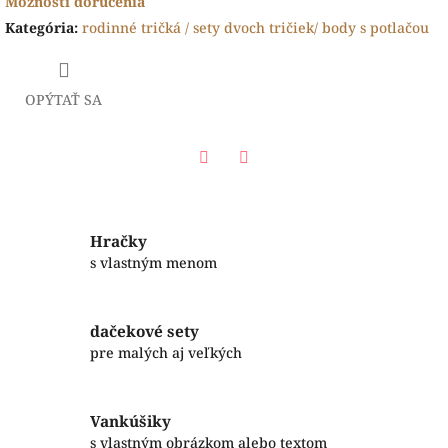
Možnosti doručenia
Kategória
:
rodinné tričká / sety dvoch tričiek/ body s potlačou
OPÝTAŤ SA
Facebook
Twitter
Hračky
s vlastným menom
dačekové sety
pre malých aj veľkých
Vankúšiky
s vlastným obrázkom alebo textom