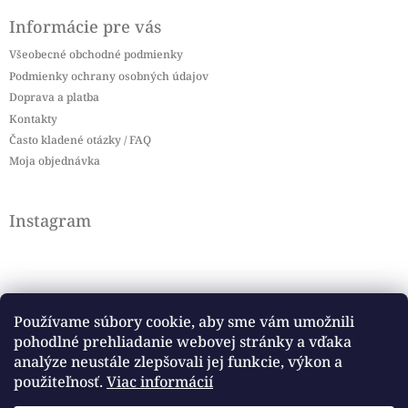
Informácie pre vás
Všeobecné obchodné podmienky
Podmienky ochrany osobných údajov
Doprava a platba
Kontakty
Často kladené otázky / FAQ
Moja objednávka
Instagram
Používame súbory cookie, aby sme vám umožnili
pohodlné prehliadanie webovej stránky a vďaka
Sledovať na Instagrame
analýze neustále zlepšovali jej funkcie, výkon a
použiteľnosť.
Viac informácií
Facebook