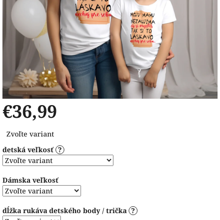
€36,99
Jednotková
Zvoľte variant
cena:
detská veľkosť
?
Dámska veľkosť
dĺžka rukáva detského body / trička
?