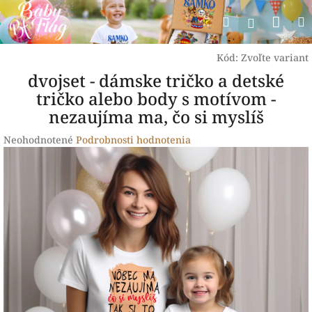
Prejsť
Nák
Hľadať
na
Prihlásen
obsah
koší
Kód:
Zvoľte variant
dvojset - dámske tričko a detské
tričko alebo body s motívom -
nezaujíma ma, čo si myslíš
Priemerné
Neohodnotené
Podrobnosti hodnotenia
hodnotenie
produktu
je
0,0
z
5
hviezdičiek.