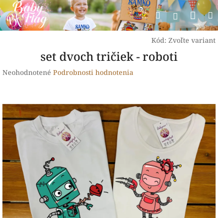
Prejsť
Nák
Hľadať
na
Prihlásen
obsah
koší
Kód:
Zvoľte variant
set dvoch tričiek - roboti
Priemerné
Neohodnotené
Podrobnosti hodnotenia
hodnotenie
produktu
je
0,0
z
5
hviezdičiek.