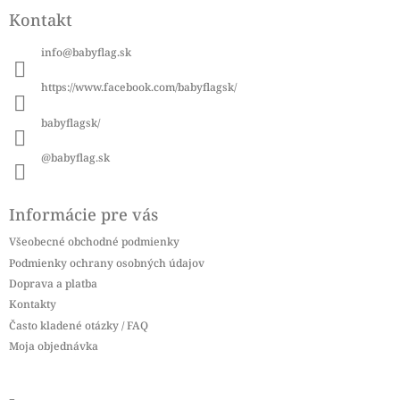
á
Kontakt
p
ä
info
@
babyflag.sk
t
i
https://www.facebook.com/babyflagsk/
e
babyflagsk/
@babyflag.sk
Informácie pre vás
Všeobecné obchodné podmienky
Podmienky ochrany osobných údajov
Doprava a platba
Kontakty
Často kladené otázky / FAQ
Moja objednávka