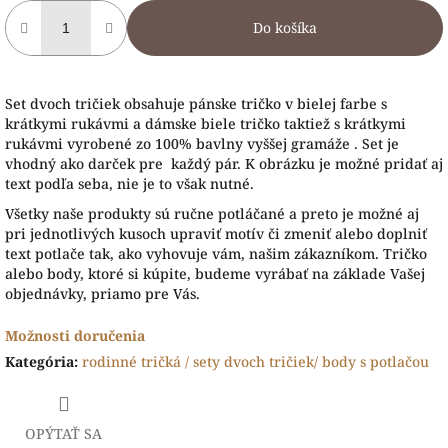
Do košíka
Set dvoch tričiek obsahuje pánske tričko v bielej farbe s
krátkymi rukávmi a dámske biele tričko taktiež s krátkymi
rukávmi vyrobené zo 100% bavlny vyššej gramáže . Set je
vhodný ako darček pre každý pár. K obrázku je možné pridať aj
text podľa seba, nie je to však nutné.
Všetky naše produk
ty sú ručne potláčané a preto je možné aj
pri jednotlivých kusoch upraviť motív či zmeniť alebo doplniť
text potlače tak, ako vyhovuje vám, našim zákazníkom. Tričko
alebo body, ktoré si kúpite, budeme vyrábať na základe Vašej
objednávky, priamo pre Vás.
Možnosti doručenia
Kategória
:
rodinné tričká / sety dvoch tričiek/ body s potlačou
OPÝTAŤ SA