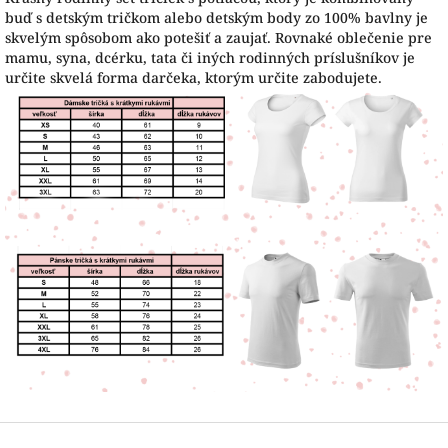
buď s detským tričkom alebo detským body zo 100% bavlny je
skvelým spôsobom ako potešiť a zaujať. Rovnaké oblečenie pre
mamu, syna, dcérku, tata či iných rodinných príslušníkov je
určite skvelá forma darčeka, ktorým určite zabodujete.
Z