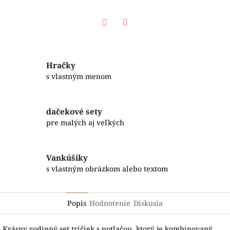
Facebook
Twitter
Hračky
s vlastným menom
dačekové sety
pre malých aj veľkých
Vankúšiky
s vlastným obrázkom alebo textom
Popis
Hodnotenie
Diskusia
Krásny rodinný set tričiek s potlačou, ktorý je kombinovaný