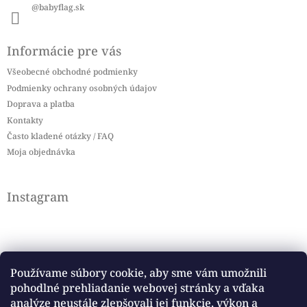
@babyflag.sk
Informácie pre vás
Všeobecné obchodné podmienky
Podmienky ochrany osobných údajov
Doprava a platba
Kontakty
Často kladené otázky / FAQ
Moja objednávka
Instagram
Používame súbory cookie, aby sme vám umožnili
pohodlné prehliadanie webovej stránky a vďaka
Sledovať na Instagrame
analýze neustále zlepšovali jej funkcie, výkon a