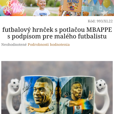
Prejsť
Nák
Hľadať
na
Prihlásen
obsah
koší
Kód:
993/XL22
futbalový hrnček s potlačou MBAPPE
s podpisom pre malého futbalistu
Priemerné
Neohodnotené
Podrobnosti hodnotenia
hodnotenie
produktu
je
0,0
z
5
hviezdičiek.