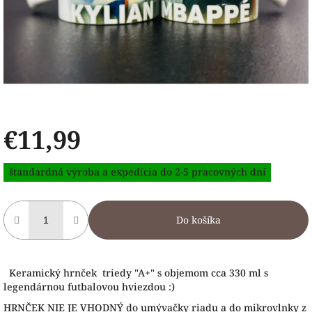
€11,99
Jednotková
štandardná výroba a expedícia do 2-5 pracovných dní
cena:
Do košíka
Keramický hrnček triedy "A+" s objemom cca 330 ml s
legendárnou futbalovou hviezdou :)
HRNČEK NIE JE VHODNÝ do umývačky riadu a do mikrovlnky z