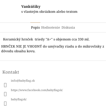
Vankúšiky
s vlastným obrázkom alebo textom
Popis
Hodnotenie
Diskusia
Keramický hrnček triedy "A+" s objemom cca 330 ml.
HRNČEK NIE JE VHODNÝ do umývačky riadu a do mikrovlnky z
dôvodu obsahu kovu.
Z
á
Kontakt
p
ä
info
@
babyflag.sk
t
i
https://www.facebook.com/babyflagsk/
e
babyflagsk/