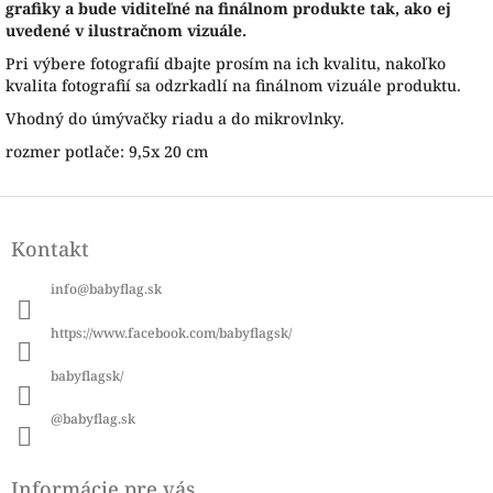
grafiky a bude viditeľné na finálnom produkte tak, ako ej
uvedené v ilustračnom vizuále.
Pri výbere fotografií dbajte prosím na ich kvalitu, nakoľko
kvalita fotografií sa odzrkadlí na finálnom vizuále produktu.
Vhodný do úmývačky riadu a do mikrovlnky.
rozmer potlače: 9,5x 20 cm
Z
á
Kontakt
p
ä
info
@
babyflag.sk
t
i
https://www.facebook.com/babyflagsk/
e
babyflagsk/
@babyflag.sk
Informácie pre vás