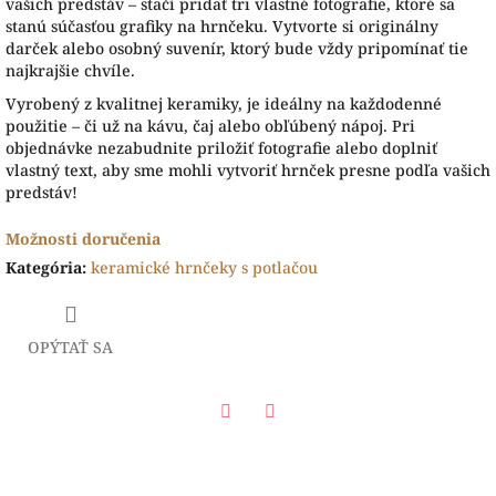
vašich predstáv – stačí pridať tri vlastné fotografie, ktoré sa
stanú súčasťou grafiky na hrnčeku. Vytvorte si originálny
darček alebo osobný suvenír, ktorý bude vždy pripomínať tie
najkrajšie chvíle.
Vyrobený z kvalitnej keramiky, je ideálny na každodenné
použitie – či už na kávu, čaj alebo obľúbený nápoj. Pri
objednávke nezabudnite priložiť fotografie alebo doplniť
vlastný text, aby sme mohli vytvoriť hrnček presne podľa vašich
predstáv!
Možnosti doručenia
Kategória
:
keramické hrnčeky s potlačou
OPÝTAŤ SA
Facebook
Twitter