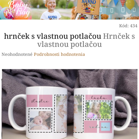
Prejsť
Nák
Hľadať
na
Prihlásen
obsah
koší
Kód:
434
hrnček s vlastnou potlačou
Hrnček s
vlastnou potlačou
Priemerné
Neohodnotené
Podrobnosti hodnotenia
hodnotenie
produktu
je
0,0
z
5
hviezdičiek.