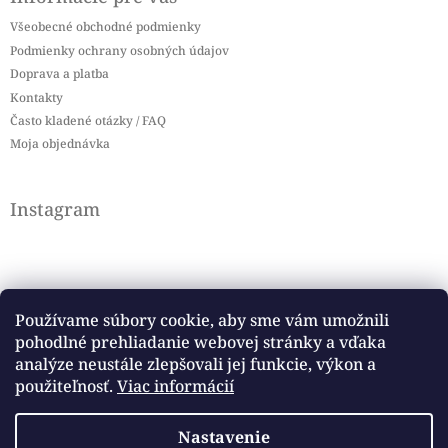
Všeobecné obchodné podmienky
Podmienky ochrany osobných údajov
Doprava a platba
Kontakty
Často kladené otázky / FAQ
Moja objednávka
Instagram
Používame súbory cookie, aby sme vám umožnili
pohodlné prehliadanie webovej stránky a vďaka
Sledovať na Instagrame
analýze neustále zlepšovali jej funkcie, výkon a
použiteľnosť.
Viac informácií
Facebook
Nastavenie