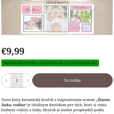
€9,99
Jednotková
štandardná výroba a expedícia do 2-5 pracovných dní
cena:
Do košíka
Tento biely keramický hrnček s inšpiratívnym textom
„Šťastie,
láska, rodina“
je ideálnym darčekom pre tých, ktorí si cenia
hodnoty rodiny a lásky. Hrnček je možné prispôsobiť podľa