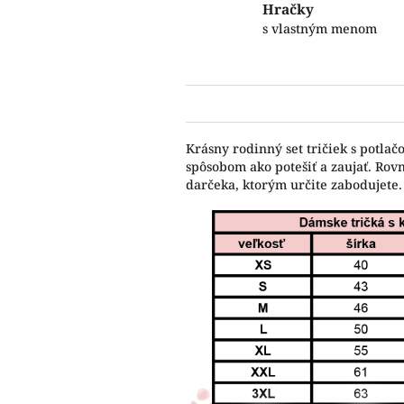
Hračky
s vlastným menom
Krásny rodinný set tričiek s potla
spôsobom ako potešiť a zaujať. Rov
darčeka, ktorým určite zabodujete.