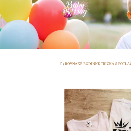
Prejsť
na
obsah
Domov
/
ROVNAKÉ RODINNÉ TRIČKÁ S POTLA