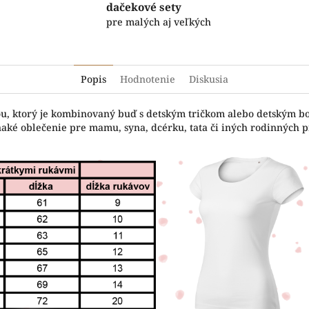
dačekové sety
pre malých aj veľkých
Popis
Hodnotenie
Diskusia
čou, ktorý je kombinovaný buď s detským tričkom alebo detským b
naké oblečenie pre mamu, syna, dcérku, tata či iných rodinných pr