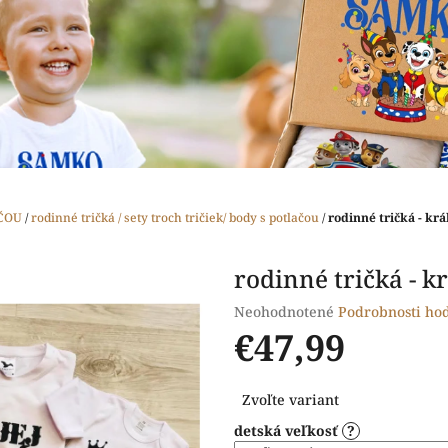
ČOU
/
rodinné tričká / sety troch tričiek/ body s potlačou
/
rodinné tričká - kr
rodinné tričká - k
Priemerné
Neohodnotené
Podrobnosti ho
hodnotenie
€47,99
produktu
je
Jednotková
0,0
Zvoľte variant
cena:
z
detská veľkosť
?
5