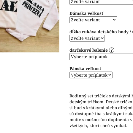
hviezdičiek.
Dámska veľkosť
dĺžka rukáva detského body / 
darčekové balenie
?
Pánska veľkosť
Rodinný set tričiek s detskými
detským tričkom. Detské tričko
si buď s krátkymi alebo dlhým
sú dostupné iba s krátkymi ru
motív s možnosťou doplnenia v
všetkých, ktorí chcú vynikať.