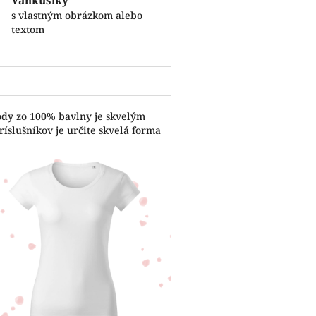
Vankúšiky
s vlastným obrázkom alebo
textom
ody zo 100% bavlny je skvelým
íslušníkov je určite skvelá forma