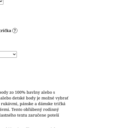
trička
?
 body zo 100% bavlny alebo s
 alebo detské body je možné vybrať
i rukávmi, pánske a dámske tričká
kávmi. Tento obľúbený rodinný
lastného textu zaručene poteší