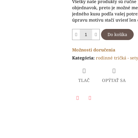
Všetky naše produkty sú ručne
objednavok, preto je možné men
jedného kusu podľa vašej potr
úpravu motívu stačí uviesť len
Do košíka
Možnosti doručenia
Kategória
:
rodinné tričká - set
TLAČ
OPÝTAŤ SA
Facebook
Twitter