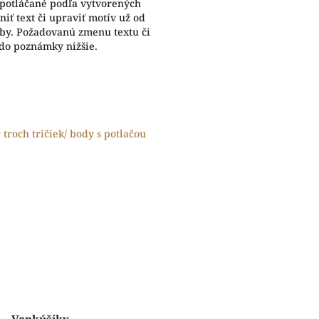
 potláčané podľa vytvorených
iť text či upraviť motív už od
eby. Požadovanú zmenu textu či
 do poznámky nižšie.
y troch tričiek/ body s potlačou