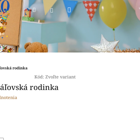
Nákupný
Hľadať
Prihlásenie
košík
áľovská rodinka
Kód:
Zvoľte variant
ráľovská rodinka
dnotenia