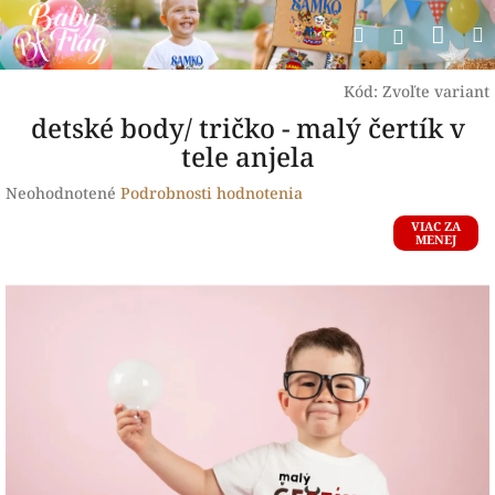
Prejsť
Nák
Hľadať
na
Prihlásen
obsah
koší
Kód:
Zvoľte variant
detské body/ tričko - malý čertík v
tele anjela
Priemerné
Neohodnotené
Podrobnosti hodnotenia
hodnotenie
VIAC ZA
produktu
MENEJ
je
0,0
z
5
hviezdičiek.