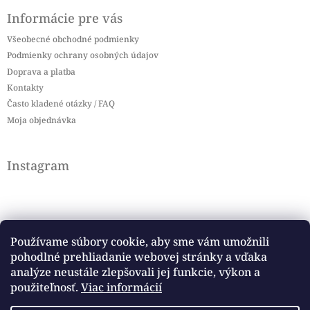
Informácie pre vás
Všeobecné obchodné podmienky
Podmienky ochrany osobných údajov
Doprava a platba
Kontakty
Často kladené otázky / FAQ
Moja objednávka
Instagram
Používame súbory cookie, aby sme vám umožnili
pohodlné prehliadanie webovej stránky a vďaka
Sledovať na Instagrame
analýze neustále zlepšovali jej funkcie, výkon a
použiteľnosť.
Viac informácií
Facebook