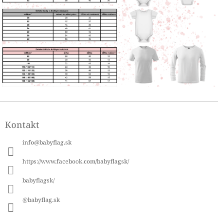
Z
á
Kontakt
p
ä
info
@
babyflag.sk
t
i
https://www.facebook.com/babyflagsk/
e
babyflagsk/
@babyflag.sk