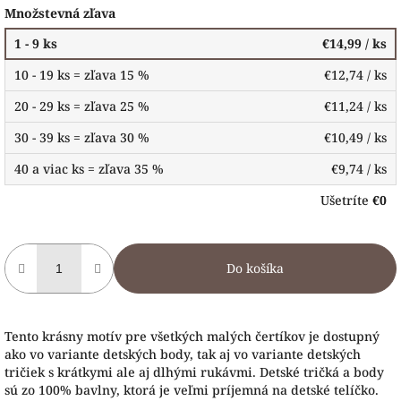
Množstevná zľava
1 - 9 ks
€14,99
/ ks
10 - 19 ks = zľava 15 %
€12,74
/ ks
20 - 29 ks = zľava 25 %
€11,24
/ ks
30 - 39 ks = zľava 30 %
€10,49
/ ks
40 a viac ks = zľava 35 %
€9,74
/ ks
Ušetríte
€0
Do košíka
Tento krásny motív pre všetkých malých čertíkov je dostupný
ako vo variante detských body, tak aj vo variante detských
tričiek s krátkymi ale aj dlhými rukávmi. Detské tričká a body
sú zo 100% bavlny, ktorá je veľmi príjemná na detské telíčko.