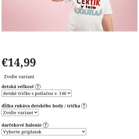
€14,99
Jednotková
Zvoľte variant
cena:
detská veľkosť
?
dĺžka rukáva detského body / trička
?
darčekové balenie
?