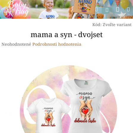
Prejsť
Nák
Hľadať
na
Prihlásen
obsah
koší
Kód:
Zvoľte variant
mama a syn - dvojset
Priemerné
Neohodnotené
Podrobnosti hodnotenia
hodnotenie
produktu
je
0,0
z
5
hviezdičiek.