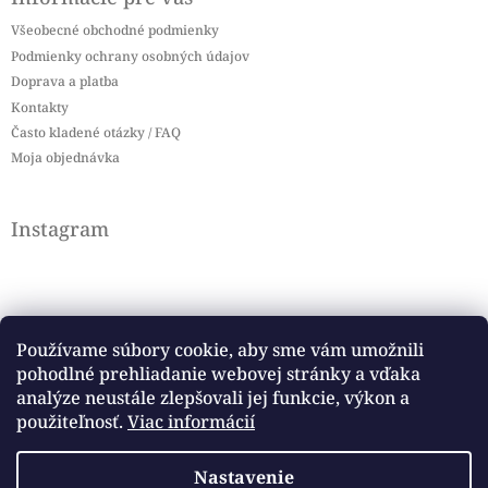
Všeobecné obchodné podmienky
Podmienky ochrany osobných údajov
Doprava a platba
Kontakty
Často kladené otázky / FAQ
Moja objednávka
Instagram
Používame súbory cookie, aby sme vám umožnili
pohodlné prehliadanie webovej stránky a vďaka
Sledovať na Instagrame
analýze neustále zlepšovali jej funkcie, výkon a
použiteľnosť.
Viac informácií
Facebook
Nastavenie