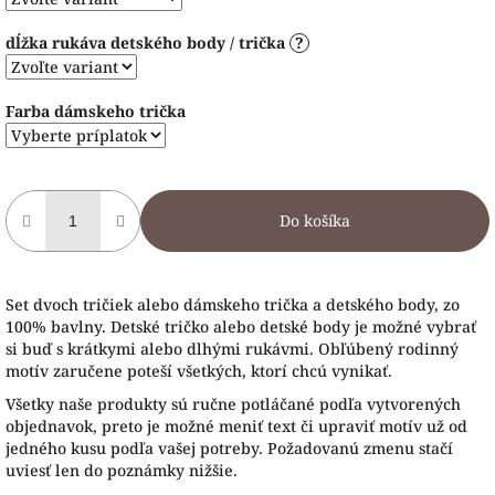
dĺžka rukáva detského body / trička
?
Farba dámskeho trička
Do košíka
Set dvoch tričiek alebo dámskeho trička a detského body, zo
100% bavlny. Detské tričko alebo detské body je možné vybrať
si buď s krátkymi alebo dlhými rukávmi. Obľúbený rodinný
motív zaručene poteší všetkých, ktorí chcú vynikať.
Všetky naše produkty sú ručne potláčané podľa vytvorených
objednavok, preto je možné meniť text či upraviť motív už od
jedného kusu podľa vašej potreby. Požadovanú zmenu stačí
uviesť len do poznámky nižšie.