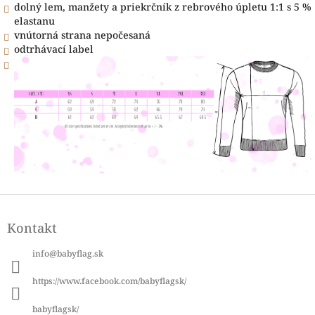
dolný lem, manžety a priekrčník z rebrového úpletu 1:1 s 5 %
elastanu
vnútorná strana nepočesaná
odtrhávací label
Z
á
Kontakt
p
ä
info
@
babyflag.sk
t
i
https://www.facebook.com/babyflagsk/
e
babyflagsk/