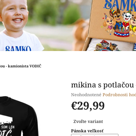
čou - kamionista VODIČ
mikina s potlačou
Priemerné
Neohodnotené
Podrobnosti ho
hodnotenie
€29,99
produktu
je
Jednotková
0,0
Zvoľte variant
cena:
z
Pánska veľkosť
5