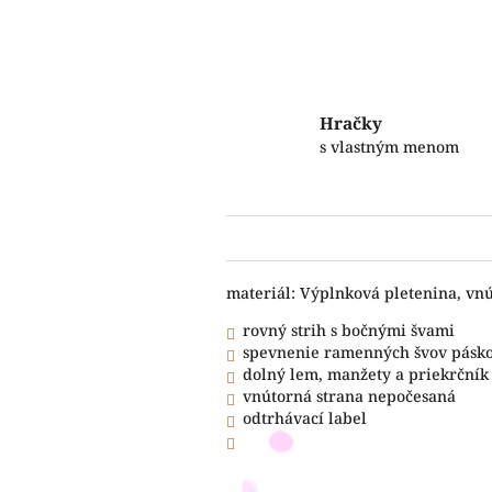
Hračky
s vlastným menom
materiál: Výplnková pletenina, vn
rovný strih s bočnými švami
spevnenie ramenných švov pásk
dolný lem, manžety a priekrčník 
vnútorná strana nepočesaná
odtrhávací label