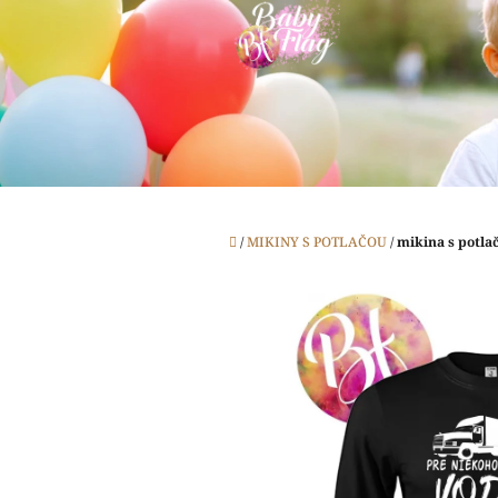
Prejsť
na
obsah
Domov
/
MIKINY S POTLAČOU
/
mikina s potla