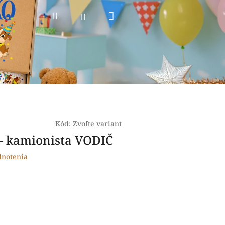
Nákupný
Hľadať
Prihlásenie
košík
Kód:
Zvoľte variant
 - kamionista VODIČ
dnotenia