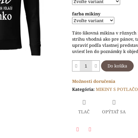
hviezdičiek.
farba mikiny
Táto šikovná mikina v rôznych 
strihu vhodná ako pre pánov, t
upraviť podľa vlastnej predsta
uviesť len do poznámky k obje
Do košíka
Možnosti doručenia
Kategória
:
MIKINY S POTLAČ
TLAČ
OPÝTAŤ SA
Facebook
Twitter