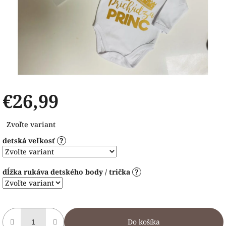
€26,99
Jednotková
Zvoľte variant
cena:
detská veľkosť
?
dĺžka rukáva detského body / trička
?
Do košíka