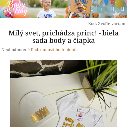
Prejsť
Nák
Hľadať
na
Prihlásen
obsah
koší
Kód:
Zvoľte variant
Milý svet, prichádza princ! - biela
sada body a čiapka
Priemerné
Neohodnotené
Podrobnosti hodnotenia
hodnotenie
produktu
je
0,0
z
5
hviezdičiek.