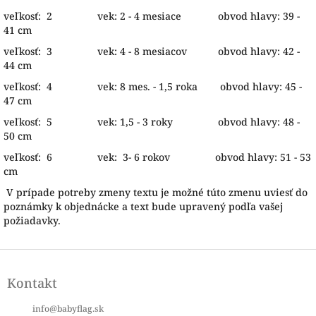
veľkosť: 2 vek: 2 - 4 mesiace obvod hlavy: 39 -
41 cm
veľkosť: 3 vek: 4 - 8 mesiacov obvod hlavy: 42 -
44 cm
veľkosť: 4 vek: 8 mes. - 1,5 roka obvod hlavy: 45 -
47 cm
veľkosť: 5 vek: 1,5 - 3 roky obvod hlavy: 48 -
50 cm
veľkosť: 6 vek: 3- 6 rokov obvod hlavy: 51 - 53
cm
V prípade potreby zmeny textu je možné túto zmenu uviesť do
poznámky k objednácke a text bude upravený podľa vašej
požiadavky.
Z
á
Kontakt
p
ä
info
@
babyflag.sk