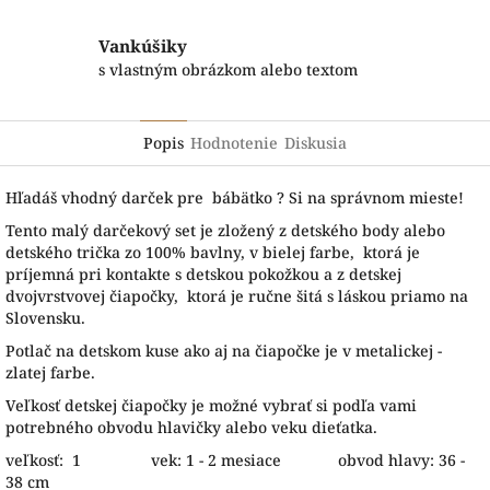
Vankúšiky
s vlastným obrázkom alebo textom
Popis
Hodnotenie
Diskusia
Hľadáš vhodný darček pre bábätko ? Si na správnom mieste!
Tento malý darčekový set je zložený z detského body alebo
detského trička zo 100% bavlny, v bielej farbe, ktorá je
príjemná pri kontakte s detskou pokožkou a z detskej
dvojvrstvovej čiapočky, ktorá je ručne šitá s láskou priamo na
Slovensku.
Potlač na detskom kuse ako aj na čiapočke je v metalickej -
zlatej farbe.
Veľkosť detskej čiapočky je možné vybrať si podľa vami
potrebného obvodu hlavičky alebo veku dieťatka.
veľkosť: 1 vek: 1 - 2 mesiace obvod hlavy: 36 -
38 cm