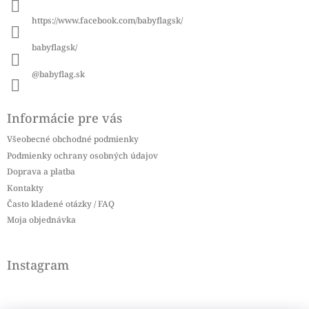
t
i
https://www.facebook.com/babyflagsk/
e
babyflagsk/
@babyflag.sk
Informácie pre vás
Všeobecné obchodné podmienky
Podmienky ochrany osobných údajov
Doprava a platba
Kontakty
Často kladené otázky / FAQ
Moja objednávka
Instagram