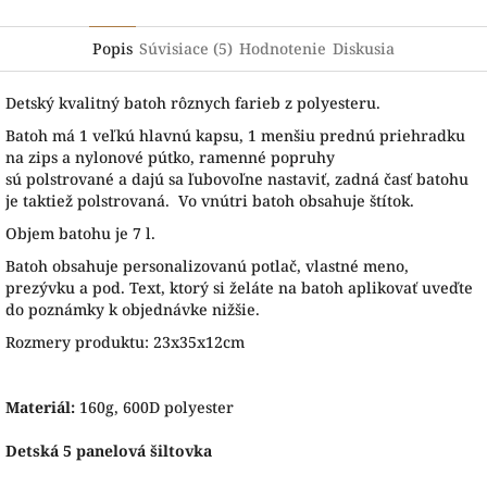
Popis
Súvisiace (5)
Hodnotenie
Diskusia
Detský kvalitný batoh rôznych farieb z polyesteru.
B
atoh má
1
veľkú hlavnú
kapsu
,
1 menšiu prednú priehradku
na zips
a
nylonové
pútko
,
ramenné
popruhy
sú
polstrované
a
dajú sa
ľubovoľne
nastaviť
,
zadná
časť
batohu
je
taktiež
polstrovaná. Vo vnútri batoh obsahuje štítok.
Objem batohu je 7 l.
Batoh obsahuje personalizovanú potlač, vlastné meno,
prezývku a pod. Text, ktorý si želáte na batoh aplikovať uveďte
do poznámky k objednávke nižšie.
Rozmery produktu: 23x35x12cm
Materiál:
160g, 600D polyester
Detská 5 panelová šiltovka