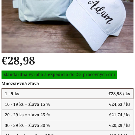
€28,98
Jednotková
štandardná výroba a expedícia do 2-5 pracovných dní
cena:
Množstevná zľava
1 - 9 ks
€28,98
/ ks
10 - 19 ks = zľava 15 %
€24,63
/ ks
20 - 29 ks = zľava 25 %
€21,74
/ ks
30 - 39 ks = zľava 30 %
€20,29
/ ks