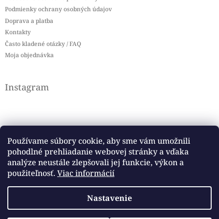
Podmienky ochrany osobných údajov
Doprava a platba
Kontakty
Často kladené otázky / FAQ
Moja objednávka
Instagram
Používame súbory cookie, aby sme vám umožnili
pohodlné prehliadanie webovej stránky a vďaka
Sledovať na Instagrame
analýze neustále zlepšovali jej funkcie, výkon a
použiteľnosť.
Viac informácií
Facebook
Nastavenie