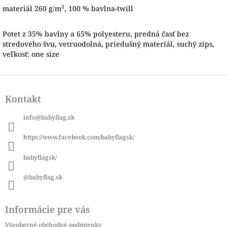
materiál 260 g/m², 100 % bavlna-twill
Potet z 35% bavlny a 65% polyesteru, predná časť bez
stredového švu, vetruodolná, priedušný materiál, suchý zips,
veľkosť: one size
Z
á
Kontakt
p
ä
info
@
babyflag.sk
t
i
https://www.facebook.com/babyflagsk/
e
babyflagsk/
@babyflag.sk
Informácie pre vás
Všeobecné obchodné podmienky