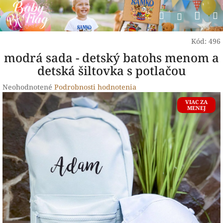
Prejsť
Nák
Hľadať
na
Prihlásen
obsah
koší
Kód:
496
modrá sada - detský batohs menom a
detská šiltovka s potlačou
Priemerné
Neohodnotené
Podrobnosti hodnotenia
hodnotenie
VIAC ZA
produktu
MENEJ
je
0,0
z
5
hviezdičiek.