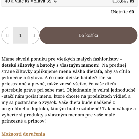
40 a viac ks = zľava 35 %
€18,84
/ ks
Ušetríte
€0
Do košíka
Máme skvelú ponuku pre všetkých malých fashionistov –
detské šiltovky a batohy s vlastným menom
! Na prednej
strane šiltovky aplikujeme
meno vášho dieťaťa
, aby sa cítilo
jedinečne a štýlovo. A čo naše detské batohy? Tie sú
priestranné a pevné, takže znesú všetko, čo vaše dieťa
potrebuje práve pri sebe mať. Objednanie je veľmi jednoduché
- stačí nám poslať meno, ktoré chcete na produktoch vidieť, a
my sa postaráme o zvyšok. Vaše dieťa bude nadšené z
originálneho doplnku, ktorým bude ozdobené! Tak neváhajte a
vyberte si produkty s vlastným menom pre vaše malé
princezné a princov!
Možnosti doručenia