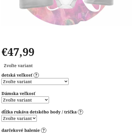
€47,99
Jednotková
Zvoľte variant
cena:
detská veľkosť
?
Dámska veľkosť
dĺžka rukáva detského body / trička
?
darčekové balenie
?