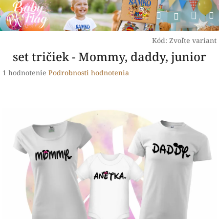
Prejsť
Nák
Hľadať
na
Prihlásen
obsah
koší
Kód:
Zvoľte variant
set tričiek - Mommy, daddy, junior
Priemerné
1 hodnotenie
Podrobnosti hodnotenia
hodnotenie
produktu
je
5,0
z
5
hviezdičiek.