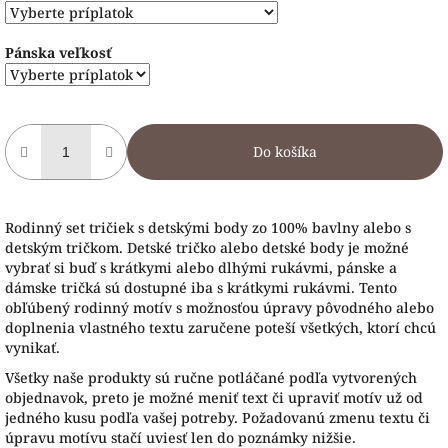
Pánska veľkosť
Do košíka
Rodinný set tričiek s detskými body zo 100% bavlny alebo s
detským tričkom. Detské tričko alebo detské body je možné
vybrať si buď s krátkymi alebo dlhými rukávmi, pánske a
dámske tričká sú dostupné iba s krátkymi rukávmi. Tento
obľúbený rodinný motív s možnosťou úpravy pôvodného alebo
doplnenia vlastného textu zaručene poteší všetkých, ktorí chcú
vynikať.
Všetky naše produkty sú ručne potláčané podľa vytvorených
objednavok, preto je možné meniť text či upraviť motív už od
jedného kusu podľa vašej potreby. Požadovanú zmenu textu či
úpravu motívu stačí uviesť len do poznámky nižšie.