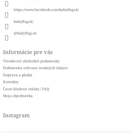
t
i
https://www.facebook.com/babyflagsk/
e
babyflagsk/
@babyflag.sk
Informácie pre vás
Všeobecné obchodné podmienky
Podmienky ochrany osobných údajov
Doprava a platba
Kontakty
Často kladené otázky / FAQ
Moja objednávka
Instagram