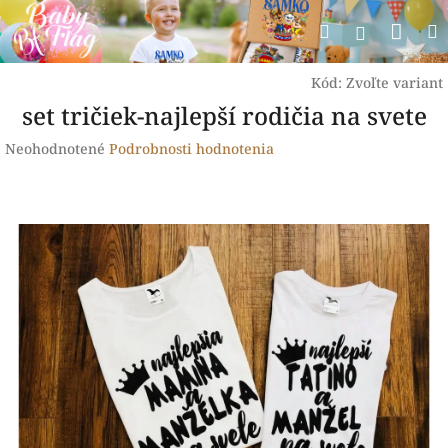
Prejsť
Nák
Hľadať
na
Prihlásen
obsah
koší
Kód:
Zvoľte variant
set tričiek-najlepší rodičia na svete
Priemerné
Neohodnotené
Podrobnosti hodnotenia
hodnotenie
produktu
je
0,0
z
5
hviezdičiek.