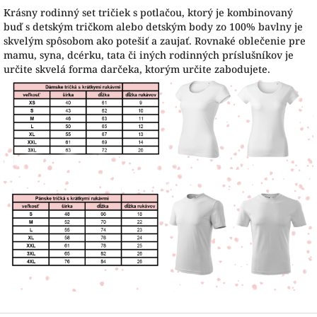
Krásny rodinný set tričiek s potlačou, ktorý je kombinovaný
buď s detským tričkom alebo detským body zo 100% bavlny je
skvelým spôsobom ako potešiť a zaujať. Rovnaké oblečenie pre
mamu, syna, dcérku, tata či iných rodinných príslušníkov je
určite skvelá forma darčeka, ktorým určite zabodujete.