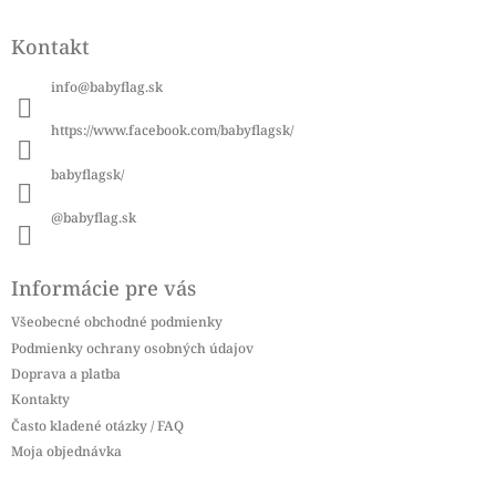
Z
á
Kontakt
p
ä
info
@
babyflag.sk
t
i
https://www.facebook.com/babyflagsk/
e
babyflagsk/
@babyflag.sk
Informácie pre vás
Všeobecné obchodné podmienky
Podmienky ochrany osobných údajov
Doprava a platba
Kontakty
Často kladené otázky / FAQ
Moja objednávka