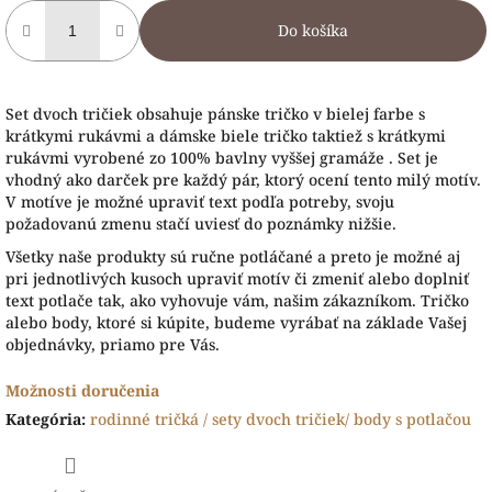
Do košíka
Set dvoch tričiek obsahuje pánske tričko v bielej farbe s
krátkymi rukávmi a dámske biele tričko taktiež s krátkymi
rukávmi vyrobené zo 100% bavlny vyššej gramáže . Set je
vhodný ako darček pre každý pár, ktorý ocení tento milý motív.
V motíve je možné upraviť text podľa potreby, svoju
požadovanú zmenu stačí uviesť do poznámky nižšie.
Všetky naše produk
ty sú ručne potláčané a preto je možné aj
pri jednotlivých kusoch upraviť motív či zmeniť alebo doplniť
text potlače tak, ako vyhovuje vám, našim zákazníkom. Tričko
alebo body, ktoré si kúpite, budeme vyrábať na základe Vašej
objednávky, priamo pre Vás.
Možnosti doručenia
Kategória
:
rodinné tričká / sety dvoch tričiek/ body s potlačou