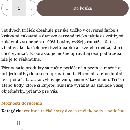
Do košíka
Set dvoch tričiek obsahuje pánske tričko v červenej farbe s
krátkymi rukávmi a dámske červené tričko taktiež s krátkymi
rukávmi vyrobené zo 100% bavlny vyššej gramáže . Set je
vhodný ako darček pre skvelú babku a skvelého dedka, ktorí
chcú vynikať. K obrázku je možné upraviť aj text podľa seba,
nie je to však nutné.
Všetky naše produk
ty sú ručne potláčané a preto je možné aj
pri jednotlivých kusoch upraviť motív či zmeniť alebo doplniť
text potlače tak, ako vyhovuje vám, našim zákazníkom. Tričko
alebo body, ktoré si kúpite, budeme vyrábať na základe Vašej
objednávky, priamo pre Vás.
Možnosti doručenia
Kategória
:
rodinné tričká / sety dvoch tričiek/ body s potlačou