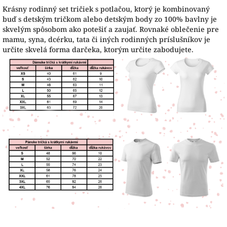
Krásny rodinný set tričiek s potlačou, ktorý je kombinovaný
buď s detským tričkom alebo detským body zo 100% bavlny je
skvelým spôsobom ako potešiť a zaujať. Rovnaké oblečenie pre
mamu, syna, dcérku, tata či iných rodinných príslušníkov je
určite skvelá forma darčeka, ktorým určite zabodujete.