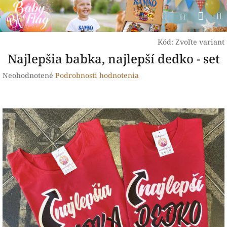
Prejsť
Nák
Hľadať
na
Prihlásen
obsah
koší
Kód:
Zvoľte variant
Najlepšia babka, najlepší dedko - set
Priemerné
Neohodnotené
Podrobnosti hodnotenia
hodnotenie
produktu
je
0,0
z
5
hviezdičiek.