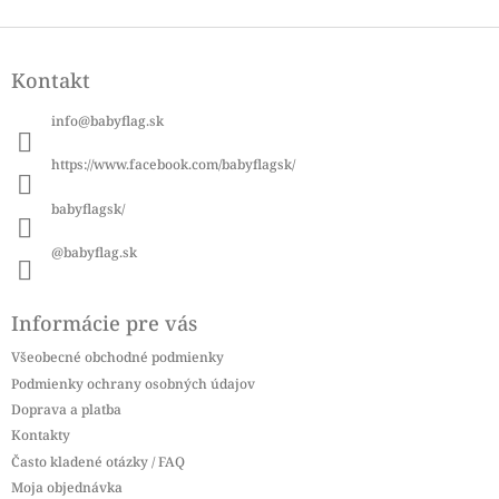
Z
á
Kontakt
p
ä
info
@
babyflag.sk
t
i
https://www.facebook.com/babyflagsk/
e
babyflagsk/
@babyflag.sk
Informácie pre vás
Všeobecné obchodné podmienky
Podmienky ochrany osobných údajov
Doprava a platba
Kontakty
Často kladené otázky / FAQ
Moja objednávka