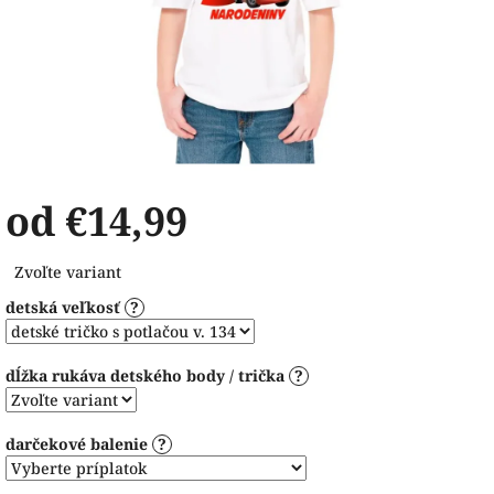
od
€14,99
Jednotková
Zvoľte variant
cena:
detská veľkosť
?
dĺžka rukáva detského body / trička
?
darčekové balenie
?