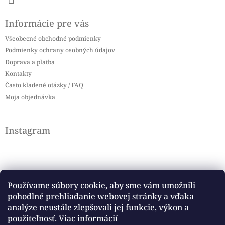
Informácie pre vás
Všeobecné obchodné podmienky
Podmienky ochrany osobných údajov
Doprava a platba
Kontakty
Často kladené otázky / FAQ
Moja objednávka
Instagram
Používame súbory cookie, aby sme vám umožnili
pohodlné prehliadanie webovej stránky a vďaka
Sledovať na Instagrame
analýze neustále zlepšovali jej funkcie, výkon a
použiteľnosť.
Viac informácií