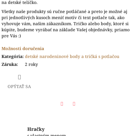
na detské telíčko.
Všetky naše produkty sú ručne potláčané a preto je možné aj
pri jednotlivých kusoch meniť motív či text potlače tak, ako
vyhovuje vám, našim zákazníkom. Tričko alebo body, ktoré si
kúpite, budeme vyrábať na základe Vašej objednávky, priamo
pre Vás :)
Možnosti doručenia
Kategória
:
detské narodeninové body a tričká s potlačou
Záruka
:
2 roky
OPÝTAŤ SA
Facebook
Twitter
Hračky
s vlastným menom