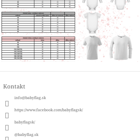
Z
á
Kontakt
p
ä
info
@
babyflag.sk
t
i
https://www.facebook.com/babyflagsk/
e
babyflagsk/
@babyflag.sk