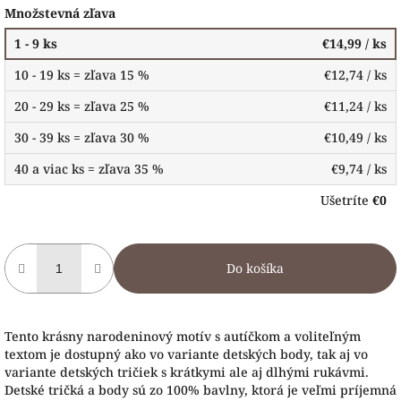
Množstevná zľava
1 - 9 ks
€14,99
/ ks
10 - 19 ks = zľava 15 %
€12,74
/ ks
20 - 29 ks = zľava 25 %
€11,24
/ ks
30 - 39 ks = zľava 30 %
€10,49
/ ks
40 a viac ks = zľava 35 %
€9,74
/ ks
Ušetríte
€0
Do košíka
Tento krásny narodeninový motív s autíčkom a voliteľným
textom je dostupný ako vo variante detských body, tak aj vo
variante detských tričiek s krátkymi ale aj dlhými rukávmi.
Detské tričká a body sú zo 100% bavlny, ktorá je veľmi príjemná