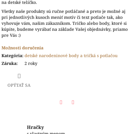
na detské telíčko.
Všetky naše produkty sú ručne potláčané a preto je možné aj
pri jednotlivých kusoch meniť motív či text potlače tak, ako
vyhovuje vám, našim zákazníkom. Tričko alebo body, ktoré si
kúpite, budeme vyrábať na základe Vašej objednávky, priamo
pre Vás :)
Možnosti doručenia
Kategória
:
detské narodeninové body a tričká s potlačou
Záruka
:
2 roky
OPÝTAŤ SA
Facebook
Twitter
Hračky
s vlastným menom