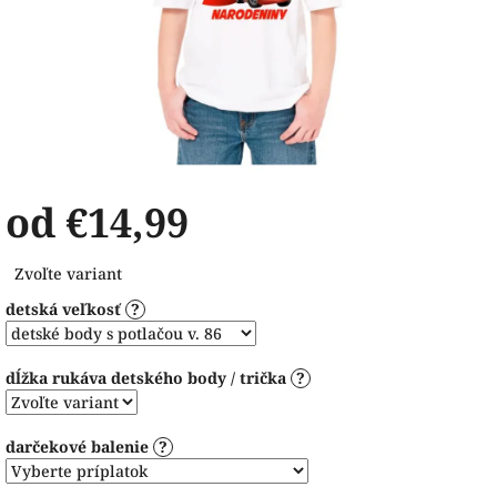
od
€14,99
Jednotková
Zvoľte variant
cena:
detská veľkosť
?
dĺžka rukáva detského body / trička
?
darčekové balenie
?