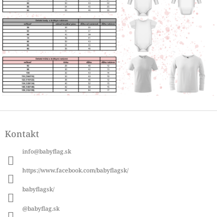
Z
á
Kontakt
p
ä
info
@
babyflag.sk
t
i
https://www.facebook.com/babyflagsk/
e
babyflagsk/
@babyflag.sk