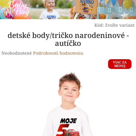
Prejsť
Nák
Hľadať
na
Prihlásen
obsah
koší
Kód:
Zvoľte variant
detské body/tričko narodeninové -
autíčko
Priemerné
Neohodnotené
Podrobnosti hodnotenia
hodnotenie
VIAC ZA
produktu
MENEJ
je
0,0
z
5
hviezdičiek.