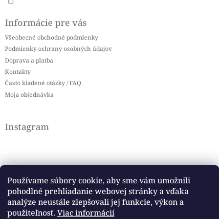
Informácie pre vás
Všeobecné obchodné podmienky
Podmienky ochrany osobných údajov
Doprava a platba
Kontakty
Často kladené otázky / FAQ
Moja objednávka
Instagram
Používame súbory cookie, aby sme vám umožnili
pohodlné prehliadanie webovej stránky a vďaka
Sledovať na Instagrame
analýze neustále zlepšovali jej funkcie, výkon a
použiteľnosť.
Viac informácií