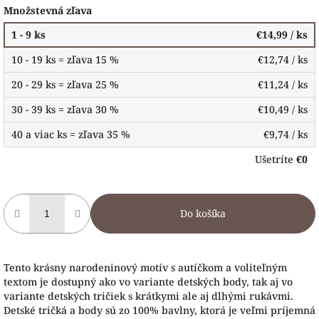
Množstevná zľava
1 - 9 ks
€14,99
/ ks
10 - 19 ks = zľava 15 %
€12,74
/ ks
20 - 29 ks = zľava 25 %
€11,24
/ ks
30 - 39 ks = zľava 30 %
€10,49
/ ks
40 a viac ks = zľava 35 %
€9,74
/ ks
Ušetríte
€0
Do košíka
Tento krásny narodeninový motív s autíčkom a voliteľným
textom je dostupný ako vo variante detských body, tak aj vo
variante detských tričiek s krátkymi ale aj dlhými rukávmi.
Detské tričká a body sú zo 100% bavlny, ktorá je veľmi príjemná