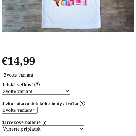
€14,99
Jednotková
Zvoľte variant
cena:
detská veľkosť
?
dĺžka rukáva detského body / trička
?
darčekové balenie
?