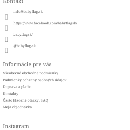
Kontakt
p
ä
info
@
babyflag.sk
t
i
https://www.facebook.com/babyflagsk/
e
babyflagsk/
@babyflag.sk
Informácie pre vás
Všeobecné obchodné podmienky
Podmienky ochrany osobných údajov
Doprava a platba
Kontakty
Často kladené otázky / FAQ
Moja objednávka
Instagram