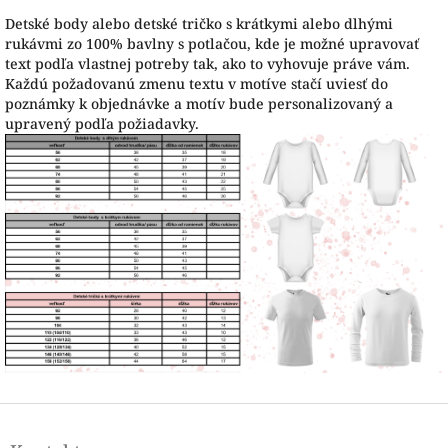
Detské body alebo detské tričko s krátkymi alebo dlhými
rukávmi zo 100% bavlny s potlačou, kde je možné upravovať
text podľa vlastnej potreby tak, ako to vyhovuje práve vám.
Každú požadovanú zmenu textu v motíve stačí uviesť do
poznámky k objednávke a motív bude personalizovaný a
upravený podľa požiadavky.
Z
á