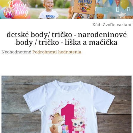
Prejsť
Nák
Hľadať
na
Prihlásen
obsah
koší
Kód:
Zvoľte variant
detské body/ tričko - narodeninové
body / tričko - líška a mačička
Priemerné
Neohodnotené
Podrobnosti hodnotenia
hodnotenie
produktu
je
0,0
z
5
hviezdičiek.