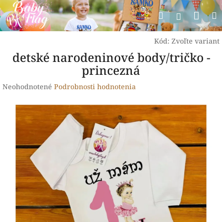
Prejsť
Nák
Hľadať
na
Prihlásen
obsah
koší
Kód:
Zvoľte variant
detské narodeninové body/tričko -
princezná
Priemerné
Neohodnotené
Podrobnosti hodnotenia
hodnotenie
produktu
je
0,0
z
5
hviezdičiek.