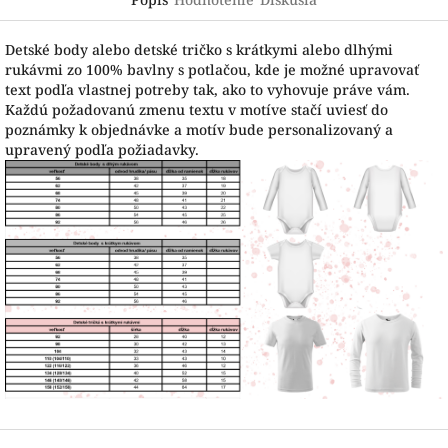
Detské body alebo detské tričko s krátkymi alebo dlhými
rukávmi zo 100% bavlny s potlačou, kde je možné upravovať
text podľa vlastnej potreby tak, ako to vyhovuje práve vám.
Každú požadovanú zmenu textu v motíve stačí uviesť do
poznámky k objednávke a motív bude personalizovaný a
upravený podľa požiadavky.
Z