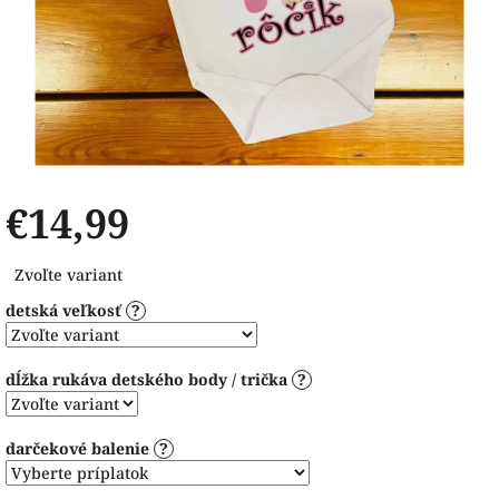
€14,99
Jednotková
Zvoľte variant
cena:
detská veľkosť
?
dĺžka rukáva detského body / trička
?
darčekové balenie
?