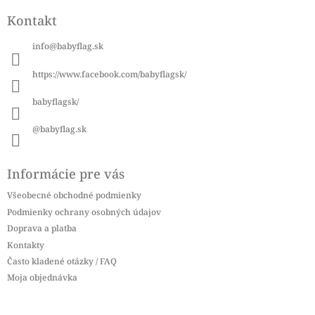
á
Kontakt
p
ä
info
@
babyflag.sk
t
i
https://www.facebook.com/babyflagsk/
e
babyflagsk/
@babyflag.sk
Informácie pre vás
Všeobecné obchodné podmienky
Podmienky ochrany osobných údajov
Doprava a platba
Kontakty
Často kladené otázky / FAQ
Moja objednávka