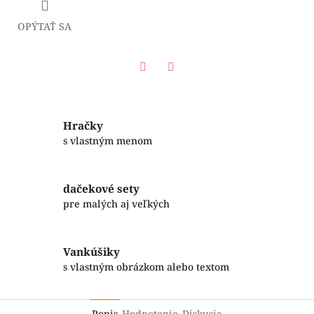
OPÝTAŤ SA
Facebook
Twitter
Hračky
s vlastným menom
dačekové sety
pre malých aj veľkých
Vankúšiky
s vlastným obrázkom alebo textom
Popis
Hodnotenie
Diskusia