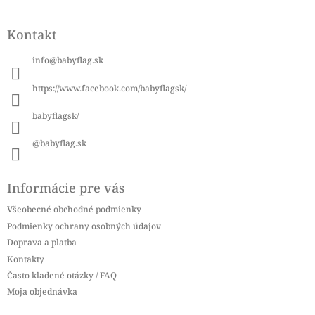
Z
á
Kontakt
p
ä
info
@
babyflag.sk
t
i
https://www.facebook.com/babyflagsk/
e
babyflagsk/
@babyflag.sk
Informácie pre vás
Všeobecné obchodné podmienky
Podmienky ochrany osobných údajov
Doprava a platba
Kontakty
Často kladené otázky / FAQ
Moja objednávka