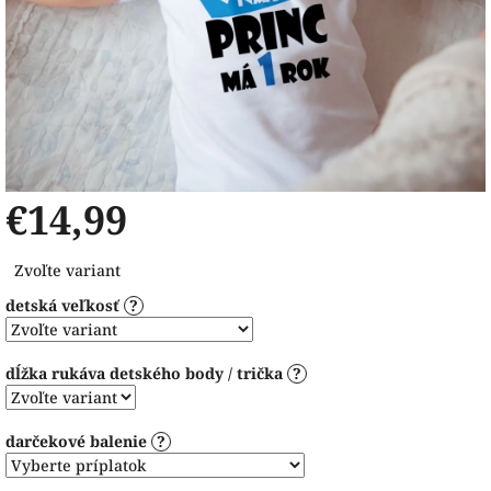
€14,99
Jednotková
Zvoľte variant
cena:
detská veľkosť
?
dĺžka rukáva detského body / trička
?
darčekové balenie
?