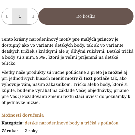
Do košíka
Tento krásny narodeninový motív
pre malých princov
je
dostupný ako vo variante detských body, tak ak vo variante
detských tričiek s krátkymi ale aj dlhými rukávmi. Detské tričká
a body sú z nim. 95% , ktorá je veľmi príjemná na detské
telíčko.
Všetky naše produkty sú ručne potláčané a preto
je možné
aj
pri jednotlivých kusoch
meniť motív či text potlače
tak, ako
vyhovuje vám, našim zákazníkom. Tričko alebo body, ktoré si
kúpite, budeme vyrábať na základe Vašej objednávky, priamo
pre Vás :) Požadovanú zmenu textu stačí uviesť do poznámky k
objednávke nižšie.
Možnosti doručenia
Kategória
:
detské narodeninové body a tričká s potlačou
Záruka
:
2 roky