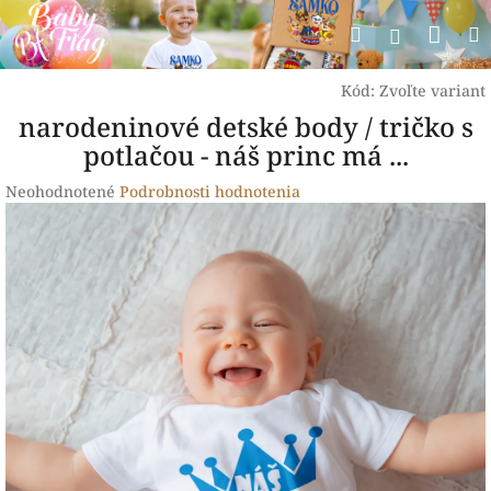
Prejsť
Nák
Hľadať
na
Prihlásen
obsah
koší
Kód:
Zvoľte variant
narodeninové detské body / tričko s
potlačou - náš princ má ...
Priemerné
Neohodnotené
Podrobnosti hodnotenia
hodnotenie
produktu
je
0,0
z
5
hviezdičiek.