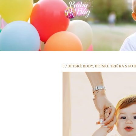
Prejsť
na
obsah
Domov
/
DETSKÉ BODY, DETSKÉ TRIČKÁ S PO