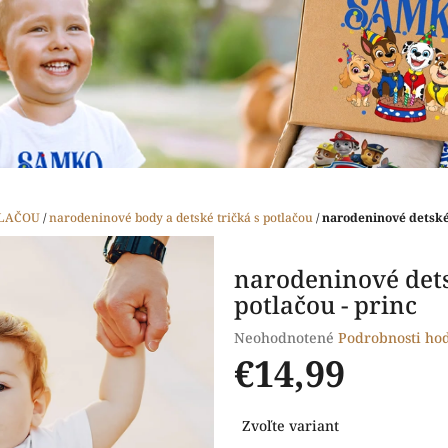
TLAČOU
/
narodeninové body a detské tričká s potlačou
/
narodeninové detské b
narodeninové detsk
potlačou - princ
Priemerné
Neohodnotené
Podrobnosti ho
hodnotenie
€14,99
produktu
je
Jednotková
0,0
Zvoľte variant
cena:
z