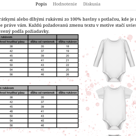
Popis
Hodnotenie
Diskusia
krátkymi alebo dlhými rukávmi zo 100% bavlny s potlačou, kde je
vuje práve vám. Každú požadovanú zmenu textu v motíve stačí uvi
avený podľa požiadavky.