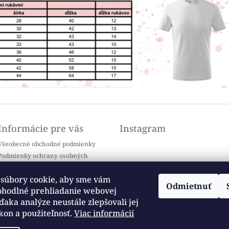
Informácie pre vás
Instagram
Všeobecné obchodné podmienky
Podmienky ochrany osobných
údajov
Doprava a platba
súbory cookie, aby sme vám
Odmietnuť
Kontakty
ohodlné prehliadanie webovej
Sledovať na Instagrame
Často kladené otázky / FAQ
ďaka analýze neustále zlepšovali jej
kon a použiteľnosť.
Viac informácií
Moja objednávka