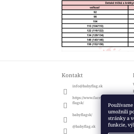
Z
á
Kontakt
p
ä
info
@
babyflag.sk
t
i
https://www.facebook.com/baby
e
flagsk/
Používame 
umožnili p
babyflagsk/
stránky a v
funkcie, vý
@babyflag.sk