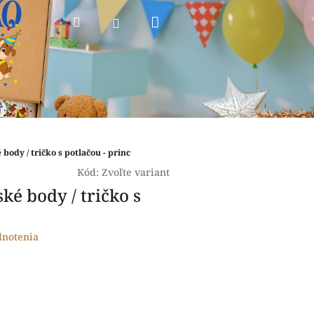
Nákupný
Hľadať
Prihlásenie
košík
ody / tričko s potlačou - princ
Kód:
Zvoľte variant
é body / tričko s
dnotenia