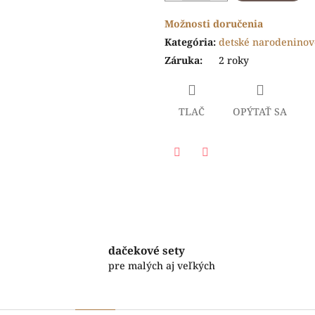
Možnosti doručenia
Kategória
:
detské narodeninové
Záruka
:
2 roky
TLAČ
OPÝTAŤ SA
Facebook
Twitter
dačekové sety
pre malých aj veľkých