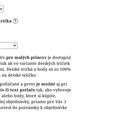
trička
?
tív
pre malých princov
je dostupný
tak ak vo variante detských tričiek
mi. Detské tričká a body sú zo 100%
 na detské telíčko.
 potláčané a preto
je možné
aj pri
v či text potlače
tak, ako vyhovuje
alebo body, ktoré si kúpite,
ej objednávky, priamo pre Vás :)
uviesť do poznámky k objednávke