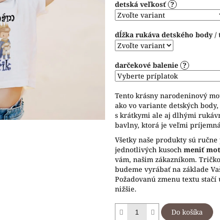
detská veľkosť
?
5
hviezdičiek.
dĺžka rukáva detského body / 
darčekové balenie
?
Tento krásny narodeninový mo
ako vo variante detských body, 
s krátkymi ale aj dlhými rukáv
bavlny, ktorá je veľmi príjemná
Všetky naše produkty sú ručne
jednotlivých kusoch
meniť motí
vám, našim zákazníkom. Tričko 
budeme vyrábať na základe Vaš
Požadovanú zmenu textu stačí 
nižšie.
Do košíka