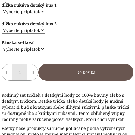
dĺžka rukáva detský kus 1
dĺžka rukáva detský kus 2
Pánska veľkosť
Do košíka
Rodinný set tričiek s detskými body zo 100% bavlny alebo s
detským tričkom. Detské tričká alebo detské body je možné
vybrať si buď s krátkymi alebo dlhými rukávmi, pánske tričká
sú dostupné iba s krátkymi rukávmi. Tento obľúbený vtipný
rodinný motív zaručene poteší všetkých, ktorí chcú vynikať.
Všetky naše produkty sú ručne potláčané podľa vytvorených
objednavok, preto je možné meniť text či upraviť motív už od