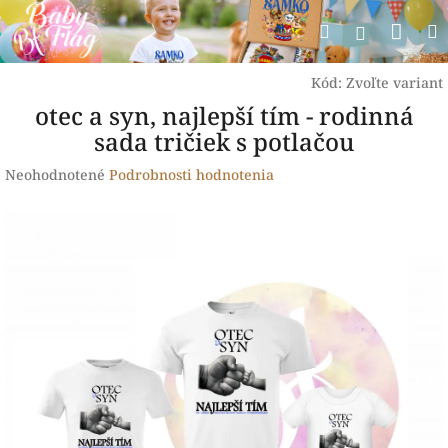
Prejsť
Nák
Hľadať
na
Prihlásen
obsah
koší
Kód:
Zvoľte variant
otec a syn, najlepší tím - rodinná
sada tričiek s potlačou
Priemerné
Neohodnotené
Podrobnosti hodnotenia
hodnotenie
produktu
je
0,0
z
5
hviezdičiek.