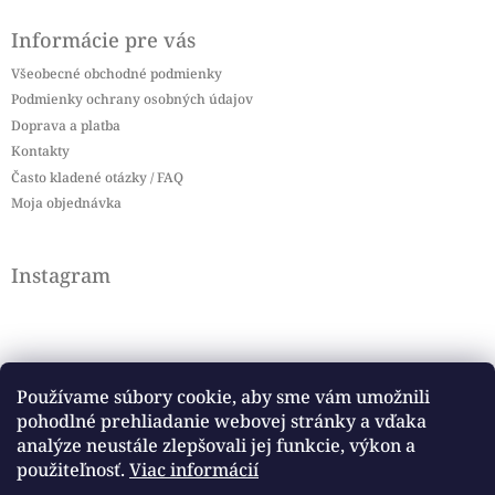
Informácie pre vás
Všeobecné obchodné podmienky
Podmienky ochrany osobných údajov
Doprava a platba
Kontakty
Často kladené otázky / FAQ
Moja objednávka
Instagram
Používame súbory cookie, aby sme vám umožnili
pohodlné prehliadanie webovej stránky a vďaka
Sledovať na Instagrame
analýze neustále zlepšovali jej funkcie, výkon a
použiteľnosť.
Viac informácií