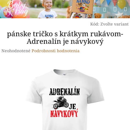
Prejsť
Nák
Hľadať
na
Prihlásen
obsah
koší
Kód:
Zvoľte variant
pánske tričko s krátkym rukávom-
Adrenalín je návykový
Priemerné
Neohodnotené
Podrobnosti hodnotenia
hodnotenie
produktu
je
0,0
z
5
hviezdičiek.