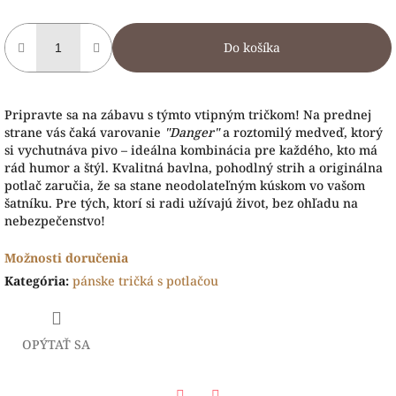
Do košíka
Pripravte sa na zábavu s týmto vtipným tričkom! Na prednej
strane vás čaká varovanie
"Danger"
a roztomilý medveď, ktorý
si vychutnáva pivo – ideálna kombinácia pre každého, kto má
rád humor a štýl. Kvalitná bavlna, pohodlný strih a originálna
potlač zaručia, že sa stane neodolateľným kúskom vo vašom
šatníku. Pre tých, ktorí si radi užívajú život, bez ohľadu na
nebezpečenstvo!
Možnosti doručenia
Kategória
:
pánske tričká s potlačou
OPÝTAŤ SA