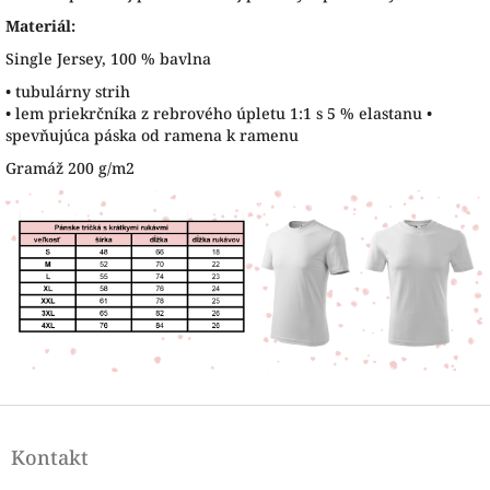
Materiál:
Single Jersey, 100 % bavlna
• tubulárny strih
• lem priekrčníka z rebrového úpletu 1:1 s 5 % elastanu •
spevňujúca páska od ramena k ramenu
Gramáž 200 g/m2
Z
á
Kontakt
p
ä