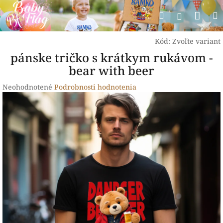
Prejsť
Nák
Hľadať
na
Prihlásen
obsah
koší
Kód:
Zvoľte variant
pánske tričko s krátkym rukávom -
bear with beer
Priemerné
Neohodnotené
Podrobnosti hodnotenia
hodnotenie
produktu
je
0,0
z
5
hviezdičiek.