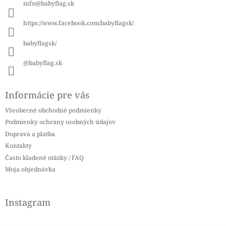
info
@
babyflag.sk
t
i
https://www.facebook.com/babyflagsk/
e
babyflagsk/
@babyflag.sk
Informácie pre vás
Všeobecné obchodné podmienky
Podmienky ochrany osobných údajov
Doprava a platba
Kontakty
Často kladené otázky / FAQ
Moja objednávka
Instagram