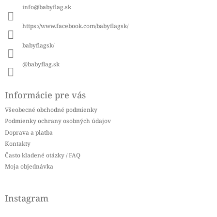
ä
info
@
babyflag.sk
t
i
https://www.facebook.com/babyflagsk/
e
babyflagsk/
@babyflag.sk
Informácie pre vás
Všeobecné obchodné podmienky
Podmienky ochrany osobných údajov
Doprava a platba
Kontakty
Často kladené otázky / FAQ
Moja objednávka
Instagram