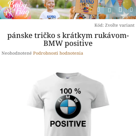
Prejsť
Nák
Hľadať
na
Prihlásen
obsah
koší
Kód:
Zvoľte variant
pánske tričko s krátkym rukávom-
BMW positive
Priemerné
Neohodnotené
Podrobnosti hodnotenia
hodnotenie
produktu
je
0,0
z
5
hviezdičiek.