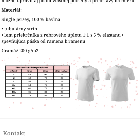
možné upraviť aj podľa vlastnej potreby a predstavy na mieru.
Materiál:
Single Jersey, 100 % bavlna
• tubulárny strih
• lem priekrčníka z rebrového úpletu 1:1 s 5 % elastanu •
spevňujúca páska od ramena k ramenu
Gramáž 200 g/m2
Z
á
Kontakt
p