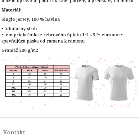
možné upraviť aj podľa vlastnej potreby a predstavy na mieru.
Materiál:
Single Jersey, 100 % bavlna
• tubulárny strih
• lem priekrčníka z rebrového úpletu 1:1 s 5 % elastanu •
spevňujúca páska od ramena k ramenu
Gramáž 200 g/m2
Z
á
Kontakt
p