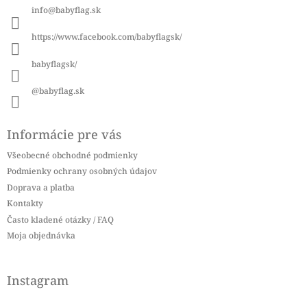
ä
info
@
babyflag.sk
t
i
https://www.facebook.com/babyflagsk/
e
babyflagsk/
@babyflag.sk
Informácie pre vás
Všeobecné obchodné podmienky
Podmienky ochrany osobných údajov
Doprava a platba
Kontakty
Často kladené otázky / FAQ
Moja objednávka
Instagram