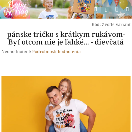
Prejsť
Nák
Hľadať
na
Prihlásen
obsah
koší
Kód:
Zvoľte variant
pánske tričko s krátkym rukávom-
Byť otcom nie je ľahké... - dievčatá
Priemerné
Neohodnotené
Podrobnosti hodnotenia
hodnotenie
produktu
je
0,0
z
5
hviezdičiek.